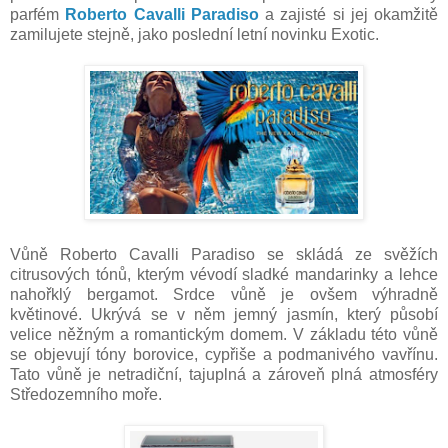
parfém
Roberto Cavalli Paradiso
a zajisté si jej okamžitě
zamilujete stejně, jako poslední letní novinku Exotic.
Vůně Roberto Cavalli Paradiso se skládá ze svěžích
citrusových tónů, kterým vévodí sladké mandarinky a lehce
nahořklý bergamot. Srdce vůně je ovšem výhradně
květinové. Ukrývá se v něm jemný jasmín, který působí
velice něžným a romantickým domem. V základu této vůně
se objevují tóny borovice, cypřiše a podmanivého vavřínu.
Tato vůně je netradiční, tajuplná a zároveň plná atmosféry
Středozemního moře.