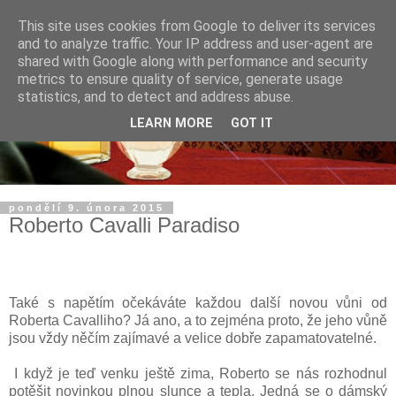
This site uses cookies from Google to deliver its services
and to analyze traffic. Your IP address and user-agent are
shared with Google along with performance and security
metrics to ensure quality of service, generate usage
statistics, and to detect and address abuse.
LEARN MORE
GOT IT
pondělí 9. února 2015
Roberto Cavalli Paradiso
Také s napětím očekáváte každou další novou vůni od
Roberta Cavalliho? Já ano, a to zejména proto, že jeho vůně
jsou vždy něčím zajímavé a velice dobře zapamatovatelné.
I když je teď venku ještě zima, Roberto se nás rozhodnul
potěšit novinkou plnou slunce a tepla. Jedná se o dámský