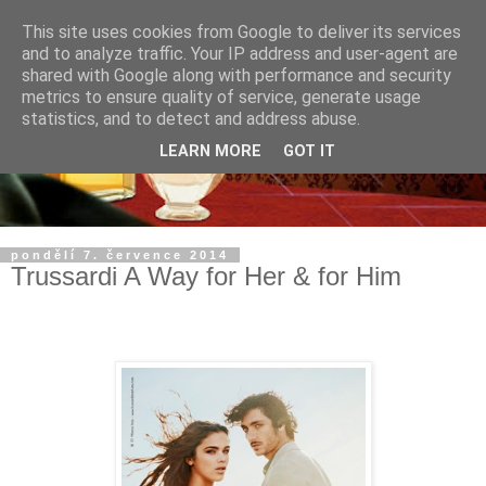
This site uses cookies from Google to deliver its services
and to analyze traffic. Your IP address and user-agent are
shared with Google along with performance and security
metrics to ensure quality of service, generate usage
statistics, and to detect and address abuse.
LEARN MORE
GOT IT
pondělí 7. července 2014
Trussardi A Way for Her & for Him