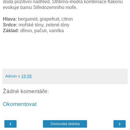
dodá pozitivní nadhled.
Stříbrno-modrá kombinace flakonu
evokuje barvu Středozemního moře.
Hlava:
bergamot, grapefruit, citron
Srdce:
mořské tóny, zelené tóny
Základ:
dřevo, pačuli, vanilka
Admin
v
19:58
Žádné komentáře:
Okomentovat
‹
›
Domovská stránka