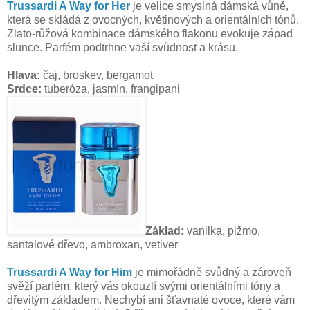
Trussardi A Way for Her
je velice smyslná dámská vůně,
která se skládá z ovocných, květinových a
orientálních tónů.
Zlato-růžová kombinace dámského flakonu evokuje západ
slunce.
Parfém podtrhne vaší svůdnost a krásu.
Hlava:
čaj, broskev, bergamot
Srdce:
tuberóza, jasmín, frangipani
Základ:
vanilka, pižmo,
santalové dřevo, ambroxan, vetiver
Trussardi A Way for Him
je mimořádně svůdný a zároveň
svěží parfém, který vás okouzlí svými orientálními tóny a
dřevitým základem. Nechybí ani šťavnaté ovoce, které vám