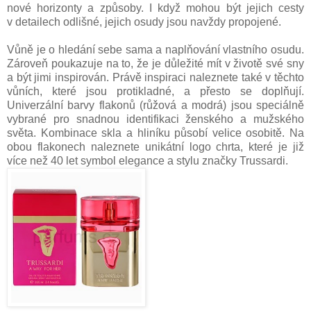
nové horizonty a způsoby. I když mohou být jejich cesty
v detailech odlišné, jejich osudy jsou navždy propojené.
Vůně je o hledání sebe sama a naplňování vlastního osudu.
Zároveň poukazuje na to, že je důležité mít v životě své sny
a být jimi inspirován. Právě inspiraci naleznete také v těchto
vůních, které jsou protikladné, a přesto se doplňují.
Univerzální barvy flakonů (růžová a modrá) jsou speciálně
vybrané pro snadnou identifikaci ženského a mužského
světa. Kombinace skla a hliníku působí velice osobitě. Na
obou flakonech naleznete unikátní logo chrta, které je již
více než 40 let symbol elegance a stylu značky Trussardi.