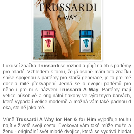
Luxusní značka
Trussardi
se rozhodla přijít na trh s parfémy
pro mladé. Vzhledem k tomu, že já osobě mám tuto značku
spíše spojenou s parfémy pro starší generace, je to pro mě
docela milé překvapení. Jedná se o dvojici parfémů pro
něho i pro ni s názvem
Trussardi A Way
. Parfémy mají
velice působivé a originální flakony ve výrazných barvách,
které vypadají velice moderně a možná vám také padnou d
oka, stejně jako mě.
Vůně
Trussardi A Way for Her & for Him
vyjadřuje touhu
najít v životě svoji cestu. Evokovat vám také může muže a
ženu - originální svět mladé dvojice, která se vydává hledat