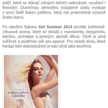
pláží, které se stávají zdrojem letních radovánek, vzrušení i
flirtování. Slunečnou atmosféru rozpálené písku evokuje
v první řadě flakon parfému, který má protentokrát výrazně
žlutou barvu.
Po otevření flakonu
Girl Summer 2014
pocítíte květinově-
citrusové aroma, které se skládá z mandarinky, bergamotu,
leknínu, orchideje a jemných akordů dřeva. Vůně je plná
svěžesti a podtrhne váš sex-appeal. Pro mladé dívky, které
hledají letní dobrodružství je tato vůně jako stvořená.