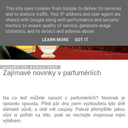
This site uses cookies from Google to deliver its services
and to analyze traffic. Your IP address and user-agent are
shared with Google along with performance and security
metrics to ensure quality of service, generate usage
statistics, and to detect and address abuse.
LEARN MORE
GOT IT
pondělí 19. května 2014
Zajímavé novinky v parfumériích
Na co teď můžete narazit v parfumériích? Novinek je
opravdu spousta. Před pár dny jsem vyzkoušela tyto dvě
dámské vůně, a obě mě zaujaly. Pokud přemýšlíte jakou
vůni si pořídit na léto, poté se nechejte inspirovat mým
výběrem.