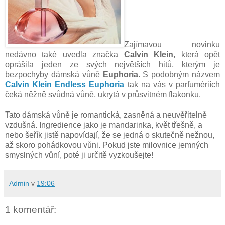
Zajímavou novinku
nedávno také uvedla značka
Calvin Klein
, která opět
oprášila jeden ze svých největších hitů, kterým je
bezpochyby dámská vůně
Euphoria
. S podobným názvem
Calvin Klein Endless Euphoria
tak na vás v parfumériích
čeká něžně svůdná vůně, ukrytá v průsvitném flakonku.
Tato dámská vůně je romantická, zasněná a neuvěřitelně
vzdušná. Ingredience jako je mandarinka, květ třešně, a
nebo šeřík jistě napovídají, že se jedná o skutečně nežnou,
až skoro pohádkovou vůni. Pokud jste milovnice jemných
smyslných vůní, poté ji určitě vyzkoušejte!
Admin
v
19:06
1 komentář: