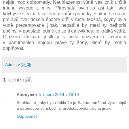
nejde moc dohromady. Neuhlazenost vůně vás totiž určitě
trochu vyvede z míry. Přirovnala bych to asi tak, jako
kdybyste si vzali k večerním šatům pohorky. Flakon se navíc
pro svůj tvar docela špatně drží v ruce. Možná, kdyby byla
vůně prezentovaná jinak, nepatřila by mezi ty nejhorší
počiny. V podstatě jediné co se jí dá vytknout je krátká výdrž.
Otázkou zůstává, jestli ji s tímto názvem a flakonem
v parfumeriích najdou právě ty ženy, které by mohla
doplňovat.
Admin
v
15:05
1 komentář:
Anonymní
5. února 2014 v 18:10
Souhlasím, taky bych řekla že je Satine poněkud výraznější
a saténovou vůni bych si představovala trochu jinak.
Odpovědět