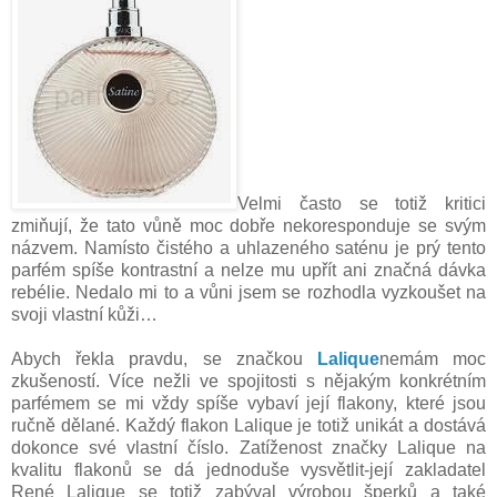
Velmi často se totiž kritici
zmiňují, že tato vůně moc dobře nekoresponduje se svým
názvem. Namísto čistého a uhlazeného saténu je prý tento
parfém spíše kontrastní a nelze mu upřít ani značná dávka
rebélie. Nedalo mi to a vůni jsem se rozhodla vyzkoušet na
svoji vlastní kůži…
Abych řekla pravdu, se značkou
Lalique
nemám moc
zkušeností. Více nežli ve spojitosti s nějakým konkrétním
parfémem se mi vždy spíše vybaví její flakony, které jsou
ručně dělané. Každý flakon Lalique je totiž unikát a dostává
dokonce své vlastní číslo. Zatíženost značky Lalique na
kvalitu flakonů se dá jednoduše vysvětlit-její zakladatel
René Lalique se totiž zabýval výrobou šperků a také