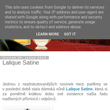
This site uses cookies from Google to deliver its services
and to analyze traffic. Your IP address and user-agent are
shared with Google along with performance and security
metrics to ensure quality of service, generate usage
statistics, and to detect and address abuse.
LEARN MORE
GOT IT
čtvrtek 30. ledna 2014
Lalique Satine
Jednou z nejdiskutovanějších novinek mezi parfémy se
v poslední době stala dámská vůně
Lalique Satine
, která si
za poměrně krátkou dobu své existence našla řadu
nadšených příznivců i odpůrců.