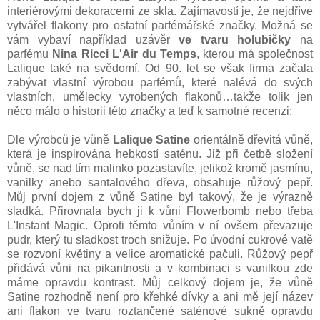
interiérovými dekoracemi ze skla. Zajímavostí je, že nejdříve
vytvářel flakony pro ostatní parfémářské značky. Možná se
vám vybaví například uzávěr
ve tvaru holubičky
na
parfému
Nina Ricci L'Air du Temps
, kterou má společnost
Lalique také na svědomí. Od 90. let se však firma začala
zabývat vlastní výrobou parfémů, které nalévá do svých
vlastních, umělecky vyrobených flakonů…takže tolik jen
něco málo o historii této značky a teď k samotné recenzi:
Dle výrobců je vůně
Lalique Satine
orientálně dřevitá vůně,
která je inspirována hebkostí saténu. Již při četbě složení
vůně, se nad tím malinko pozastavíte, jelikož kromě jasmínu,
vanilky anebo santalového dřeva, obsahuje růžový pepř.
Můj první dojem z vůně Satine byl takový, že je výrazně
sladká. Přirovnala bych ji k vůni Flowerbomb nebo třeba
L'Instant Magic. Oproti těmto vůním v ní ovšem převazuje
pudr, který tu sladkost troch snižuje. Po úvodní cukrové vatě
se rozvoní květiny a velice aromatické pačuli. Růžový pepř
přidává vůni na pikantnosti a v kombinaci s vanilkou zde
máme opravdu kontrast. Můj celkový dojem je, že vůně
Satine rozhodně není pro křehké dívky a ani mě její název
ani flakon ve tvaru roztančené saténové sukně opravdu