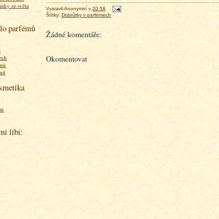
ánky ze světa
Vystavil
Anonymní
v
20:58
Štítky:
Dobrůtky v parfémech
olo parfémů
Žádné komentáře:
ě
ech
Okomentovat
émů
émů
osmetika
tů
mi líbí: