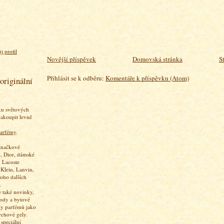
j profil
Novější příspěvek
Domovská stránka
S
Přihlásit se k odběru:
Komentáře k příspěvku (Atom)
originální
ku světových
akoupit levně
arfémy
.
značkové
, Dior, dámské
 Lacoste
 Klein, Lanvin,
oho dalších
.
 také novinky,
vody a bytové
ky parfémů jako
rchové gely.
speciální