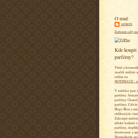
O mně
ADMIN
Zobrazit celý mů
Kde koupit 
parfémy?
Vůně a kosmeti
značek můžete n
online na
NOTINO.CZ - p
V nabídce jsou 
parfémy Armani
parfémy Chanel,
parfémy, Calvin
Hugo Boss a mn
oblíbených vůní
Zakoupit můžete
dětské toaletní 
parfémy, doplň
deodoranty a sp
Nezmeškejte ani 