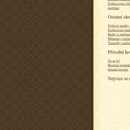
Zajímavosti a čl
parfémů
Ostatní ok
Světové značky
Exkluzivní vůn
Knihy o parfém
Miniatury parf
Vzorečky parf
Přírodní k
Co to je?
Recenze pruduk
Ostatní recenze
Nejvíce se 