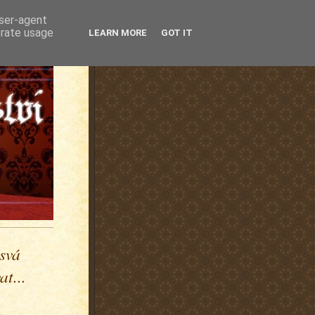
user-agent
erate usage
LEARN MORE
GOT IT
 svá
t...