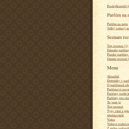
Prodej/koupě/v
Parfém na 
Parfém na míru
Velký voňavý te
Seznam rec
Top recenze (1)
Dámské parfémy
Pánské parfémy
Ostatní recenze 
Menu
Aktuálně
Dobrůtky v par
O parfémech ob
Parfémové novi
Parfémy podle 
Parfémy pro rů
To jsem já
Top recenze
Typy vůní a jej
představitelé
Videa
Voňavé rozhov
Z mého voňavého