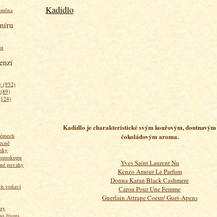
Kadidlo
ýměna
míru
st
enzí
 (952)
 (89)
(124)
Kadidlo je charakteristické svým kouřovým, doutnavým 
fémech
čokoládovým aroma.
ecně
nky
horoskopu
Yves Saint Laurent Nu
zné povahy
Kenzo Amour Le Parfum
Donna Karan Black Cashmere
ich voňaví
Caron Pour Une Femme
Guerlain Attrape Coeur/ Guet-Apens
ory
 života...