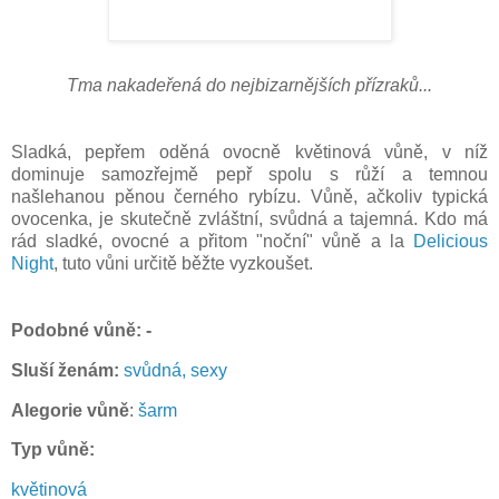
Tma nakadeřená do nejbizarnějších přízraků...
Sladká, pepřem oděná ovocně květinová vůně, v níž
dominuje samozřejmě pepř spolu s růží a temnou
našlehanou pěnou černého rybízu.
Vůně, ačkoliv typická
ovocenka, je skutečně zvláštní, svůdná a tajemná. Kdo má
rád sladké, ovocné a přitom "noční" vůně a la
Delicious
Night
, tuto vůni určitě běžte vyzkoušet.
P
odobné vůně: -
Sluší ženám:
svůdná, sexy
Alegorie vůně
:
šarm
Typ vůně:
květinová