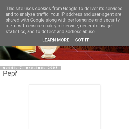
This site uses cookies from Google to deliver its services
and to analyze traffic. Your IP address and user-agent are
shared with Google along with performance and security
metrics to ensure quality of service, generate usage
statistics, and to detect and address abuse.
LEARN MORE
GOT IT
neděle 7. prosince 2008
Pepř