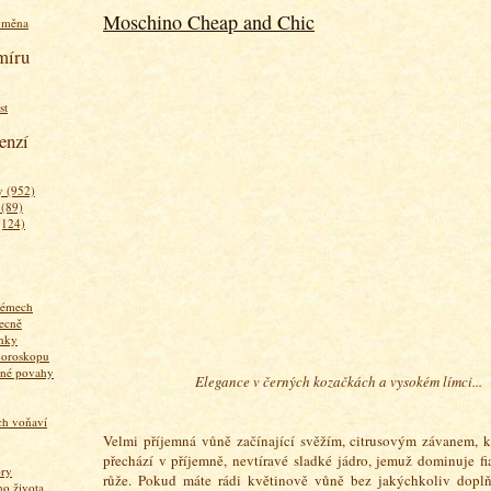
Moschino Cheap and Chic
ýměna
míru
st
enzí
 (952)
 (89)
(124)
fémech
ecně
nky
horoskopu
zné povahy
Elegance v černých kozačkách a vysokém límci...
ich voňaví
Velmi příjemná vůně začínající svěžím, citrusovým závanem, k
přechází v příjemně, nevtíravé sladké jádro, jemuž dominuje fi
ory
růže. Pokud máte rádi květinově vůně bez jakýchkoliv dopl
 života...