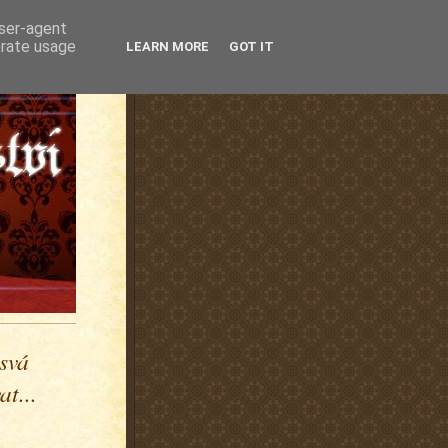
user-agent
erate usage
LEARN MORE
GOT IT
 svá
t...