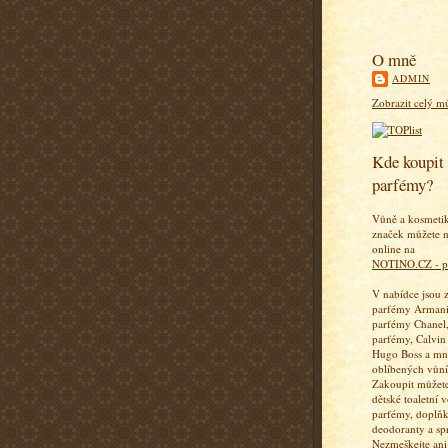
O mně
ADMIN
Zobrazit celý mů
Kde koupit 
parfémy?
Vůně a kosmeti
značek můžete n
online na
NOTINO.CZ - p
V nabídce jsou 
parfémy Armani
parfémy Chanel,
parfémy, Calvin
Hugo Boss a mn
oblíbených vůní
Zakoupit můžete
dětské toaletní 
parfémy, doplň
deodoranty a sp
Nezmeškejte ani 