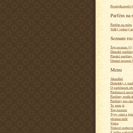
Prodej/koupě/v
Parfém na 
Parfém na míru
Velký voňavý te
Seznam rec
Top recenze (1)
Dámské parfémy
Pánské parfémy
Ostatní recenze 
Menu
Aktuálně
Dobrůtky v par
O parfémech ob
Parfémové novi
Parfémy podle 
Parfémy pro rů
To jsem já
Top recenze
Typy vůní a jej
představitelé
Videa
Voňavé rozhov
Z mého voňavého