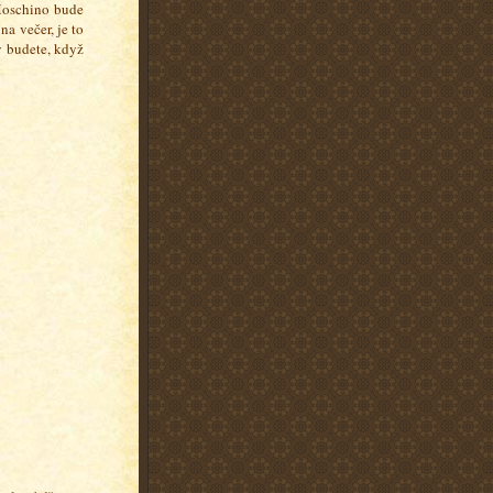
 Moschino bude
a večer, je to
y budete, když