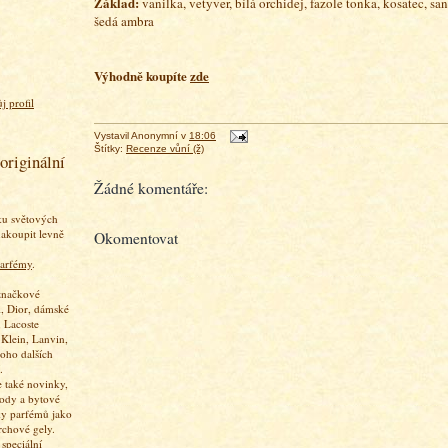
Základ:
vanilka, vetyver, bílá orchidej, fazole tonka, kosatec, sa
šedá ambra
Výhodně koupíte
zde
j profil
Vystavil
Anonymní
v
18:06
Štítky:
Recenze vůní (ž)
originální
Žádné komentáře:
ku světových
akoupit levně
Okomentovat
arfémy
.
značkové
, Dior, dámské
 Lacoste
 Klein, Lanvin,
oho dalších
.
 také novinky,
vody a bytové
ky parfémů jako
rchové gely.
speciální