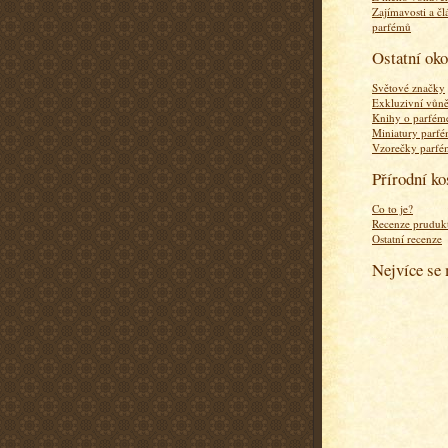
Zajímavosti a čl
parfémů
Ostatní ok
Světové značky
Exkluzivní vůn
Knihy o parfém
Miniatury parf
Vzorečky parf
Přírodní k
Co to je?
Recenze pruduk
Ostatní recenze
Nejvíce se 