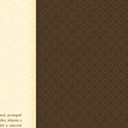
terý postupně
alka, lekním a
ňků a zároveň