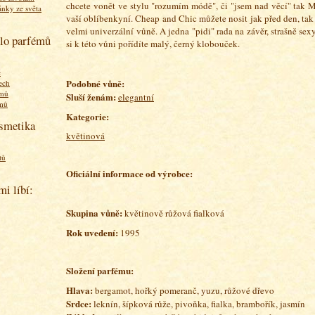
chcete vonět ve stylu "rozumím módě", či "jsem nad věcí" tak
ánky ze světa
vaší oblíbenkyní. Cheap and Chic můžete nosit jak před den, tak n
velmi univerzální vůně. A jedna "pidi" rada na závěr, strašně sex
olo parfémů
si k této vůni pořídíte malý, černý klobouček.
ě
P
odobné vůně:
ech
émů
Sluší ženám:
elegantní
émů
Kategorie:
osmetika
květinová
tů
Oficiální informace od výrobce:
mi líbí:
Skupina vůně:
květinově růžová fialková
Rok uvedení:
1995
Složení parfému:
Hlava:
bergamot, hořký pomeranč, yuzu, růžové dřevo
Srdce:
leknín, šípková růže, pivoňka, fialka, brambořík, jasmín