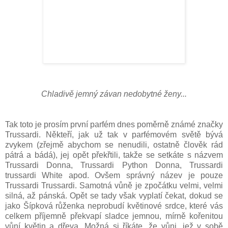
Chladivě jemný závan nedobytné ženy...
Tak toto je prosím první parfém dnes poměrně známé značky
Trussardi. Někteří, jak už tak v parfémovém světě bývá
zvykem (zřejmě abychom se nenudili, ostatně člověk rád
pátrá a bádá), jej opět překřtili, takže se setkáte s názvem
Trussardi Donna, Trussardi Python Donna, Trussardi
trussardi White apod.
Ovšem správný název je pouze
Trussardi Trussardi. Samotná vůně je zpočátku velmi, velmi
silná, až pánská. Opět se tady však vyplatí čekat, dokud se
jako Šípková růženka neprobudí květinové srdce, které vás
celkem příjemně překvapí sladce jemnou, mírně kořenitou
vůní květin a dřeva. Možná si říkáte, že vůni, jež v sobě