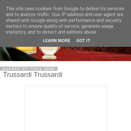
This site uses cookies from Google to deliver its services
and to analyze traffic. Your IP address and user-agent are
shared with Google along with performance and security
metrics to ensure quality of service, generate usage
statistics, and to detect and address abuse.
LEARN MORE
GOT IT
pondělí 27. října 2008
Trussardi Trussardi