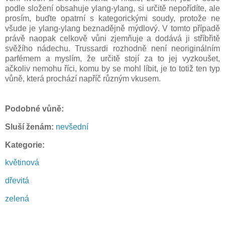
podle složení obsahuje ylang-ylang, si určitě nepořídíte, ale
prosím, buďte opatrní s kategorickými soudy, protože ne
všude je ylang-ylang beznadějně mýdlový. V tomto případě
právě naopak celkově vůni zjemňuje a dodává ji stříbřitě
svěžího nádechu. Trussardi rozhodně není neoriginálním
parfémem a myslím, že určitě stojí za to jej vyzkoušet,
ačkoliv nemohu říci, komu by se mohl líbit, je to totiž ten typ
vůně, která prochází napříč různým vkusem.
P
odobné vůně:
Sluší ženám:
nevšední
Kategorie:
květinová
dřevitá
zelená