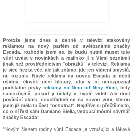
Protože jsme dnes a denně v televizi atakovány
reklamou na nový parfém od světoznámé značky
Escada, rozhodla jsem se, že budu nutně muset tuto
vůni uvést v novinkách a malinko ji s Vámi seznámit
jinak než prostřednictvím "obrázků" v televizi. Reklama
je sice hezká věc, ale jak známo, jde jen vábení smyslů,
ne rozumu. Navíc reklama na novou Escada je dosti
ošidná, člověk není hloupý, aby v ní nerozpoznal
podstatné prvky
reklamy na Ninu od Niny Ricci
, tedy
samozřejmě, pokud ji někdy v životě viděl.
Ale dost
povídání okolo, soustředmě se na novou vůni, kterou
jsem již měla tu čest "ochutnat". Nejdříve si přečtěme to,
co o ní řekl sám Damiano Biella, vedoucí módní návrhář
značky Escada:
“Novým členem rodiny vůní Escada je vzrušující a lákavá