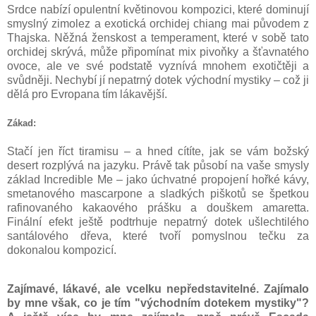
Srdce nabízí opulentní květinovou kompozici, které dominují
smyslný zimolez a exotická orchidej chiang mai původem z
Thajska. Něžná ženskost a temperament, které v sobě tato
orchidej skrývá, může připomínat mix pivoňky a šťavnatého
ovoce, ale ve své podstatě vyznívá mnohem exotičtěji a
svůdněji. Nechybí jí nepatrný dotek východní mystiky – což ji
dělá pro Evropana tím lákavější.
Zákad:
Stačí jen říct tiramisu – a hned cítíte, jak se vám božský
desert rozplývá na jazyku. Právě tak působí na vaše smysly
základ Incredible Me – jako úchvatné propojení hořké kávy,
smetanového mascarpone a sladkých piškotů se špetkou
rafinovaného kakaového prášku a douškem amaretta.
Finální efekt ještě podtrhuje nepatrný dotek ušlechtilého
santálového dřeva, které tvoří pomyslnou tečku za
dokonalou kompozicí.
Zajímavé, lákavé, ale vcelku nepředstavitelné. Zajímalo
by mne však, co je tím "východním dotekem mystiky"?