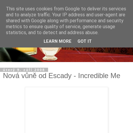
This site uses cookies from Google to deliver its services
and to analyze traffic. Your IP address and user-agent are
shared with Google along with performance and security
metrics to ensure quality of service, generate usage
statistics, and to detect and address abuse.
LEARN MORE
GOT IT
úterý 9. září 2008
Nová vůně od Escady - Incredible Me