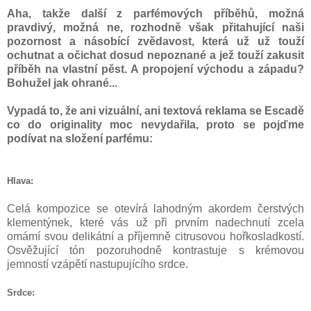
Aha, takže další z parfémových příběhů, možná
pravdivý, možná ne, rozhodně však přitahující naši
pozornost a násobící zvědavost, která už už touží
ochutnat a očichat dosud nepoznané a jež touží zakusit
příběh na vlastní pěst. A propojení východu a západu?
Bohužel jak ohrané...
Vypadá to, že ani vizuální, ani textová reklama se Escadě
co do originality moc nevydařila, proto se pojďme
podívat na složení parfému:
Hlava:
Celá kompozice se otevírá lahodným akordem čerstvých
klementýnek, které vás už při prvním nadechnutí zcela
omámí svou delikátní a příjemně citrusovou hořkosladkostí.
Osvěžující tón pozoruhodně kontrastuje s krémovou
jemností vzápětí nastupujícího srdce.
Srdce: