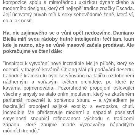
kompozice spolu s mimořádnou ukázkou dynamického a
moderního designu, který ctí nejlepší tradice značky Escada.
Její úchvatný půvab míří k sexy sebevědomé ženě, která ví,
co a jak nosit.”
Ha, nic zajímavého se o vůni opět nedozvíme, Damiano
Biella míří svou rádoby hutně inteligentní řečí tam, kam
kde je nutno, aby se vůně masově začala prodávat. Ale
pokračujme ve čtení dále:
"Inspirací k vytvoření nové Incredible Me je příběh, který se
odehrál v thajské kavárně Chiang Mai při podávání desertu.
Lahodné tiramisu tu bylo servírováno na talířku ozdobeném
nádherným a voňavým květem orchideje, po které je
kavárna pojmenována. Pozoruhodné propojení oslovující
všechny smysly se stalo oním impulsem, který ve zkušeném
parfumáři rozezněl tu správnou strunu – a výsledkem je
fascinující propojení asijské exotiky s evropskou chutí.
Incredible Me představuje moderní a nápadité poselství
smyslnosti snoubící rafinovanost východu s tradicemi
západu, které zaujme mladé vyznavačky nápaditých
módních trendů."