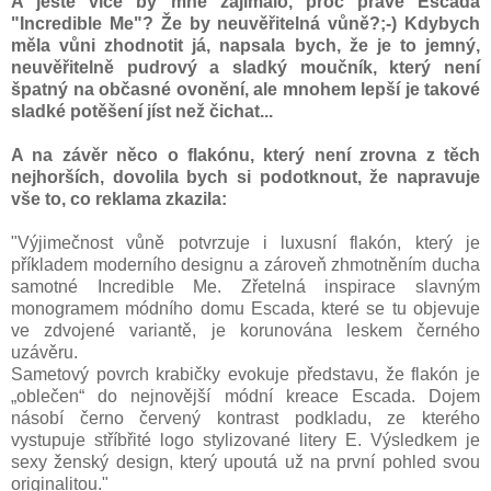
A ještě více by mne zajímalo, proč právě Escada
"Incredible Me"? Že by neuvěřitelná vůně?;-) Kdybych
měla vůni zhodnotit já, napsala bych, že je to jemný,
neuvěřitelně pudrový a sladký moučník, který není
špatný na občasné ovonění, ale mnohem lepší je takové
sladké potěšení jíst než čichat...
A na závěr něco o flakónu, který není zrovna z těch
nejhorších, dovolila bych si podotknout, že napravuje
vše to, co reklama zkazila:
"Výjimečnost vůně potvrzuje i luxusní flakón, který je
příkladem moderního designu a zároveň zhmotněním ducha
samotné Incredible Me. Zřetelná inspirace slavným
monogramem módního domu Escada, které se tu objevuje
ve zdvojené variantě, je korunována leskem černého
uzávěru.
Sametový povrch krabičky evokuje představu, že flakón je
„oblečen“ do nejnovější módní kreace Escada. Dojem
násobí černo červený kontrast podkladu, ze kterého
vystupuje stříbřité logo stylizované litery E. Výsledkem je
sexy ženský design, který upoutá už na první pohled svou
originalitou."