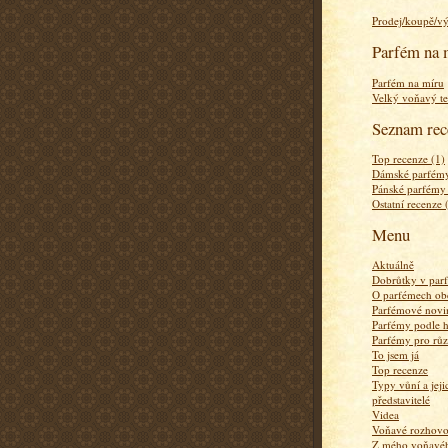
Prodej/koupě/v
Parfém na 
Parfém na míru
Velký voňavý te
Seznam rec
Top recenze (1)
Dámské parfémy
Pánské parfémy
Ostatní recenze 
Menu
Aktuálně
Dobrůtky v par
O parfémech ob
Parfémové novi
Parfémy podle 
Parfémy pro rů
To jsem já
Top recenze
Typy vůní a jej
představitelé
Videa
Voňavé rozhov
Z mého voňavého