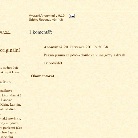
Vystavil
Anonymní
v
9:10
Štítky:
Recenze vůní (ž)
1 komentář:
j profil
Anonymní
20. července 2011 v 20:38
originální
Pekna jemna cajovo-kdoulova vune,sexy a drzak
Odpovědět
ku světových
akoupit levně
Okomentovat
arfémy
.
značkové
, Dior, dámské
 Lacoste
 Klein, Lanvin,
oho dalších
.
 také novinky,
vody a bytové
ky parfémů jako
rchové gely.
speciální