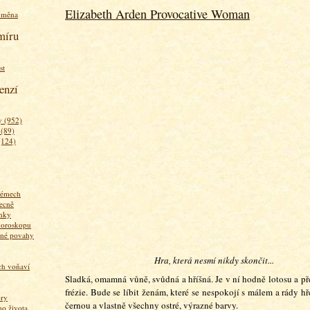
Elizabeth Arden Provocative Woman
ýměna
míru
st
enzí
 (952)
 (89)
(124)
fémech
ecně
nky
horoskopu
zné povahy
Hra, která nesmí nikdy skončit...
ich voňaví
Sladká, omamná vůně, svůdná a hříšná. Je v ní hodně lotosu a p
frézie. Bude se líbit ženám, které se nespokojí s málem a rády hř
ory
černou a vlastně všechny ostré, výrazné barvy.
 života...