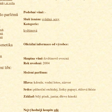
ánky ze světa
Podobné vůně:
-
olo parfémů
Sluší ženám:
svůdná, sexy
Kategorie:
ě
ech
květinová
émů
émů
Oficiální informace od výrobce:
osmetika
tů
Skupina vůně:
květinově ovocná
Rok uvedení:
2004
mi líbí:
Složení parfému:
Hlava:
kdoule, vodní lotos, zázvor
Srdce:
půlnoční orchidej, lístky papayi, růžová frézie
Základ:
bílý písek, jantar, dřevo hinoki
Nejvýhodněji koupíte
zde