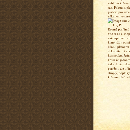
nabídku krásný
sad. Pokud si pl
parfém pro sebe,
nákupem testeru
Kromě parfémů a
vod si na e-sho
zakoupit luxusn
které vždy obsa
dárek, pleťovou
dekorativní i vl
kosmetiku. Jedn
krásu na jednom
teď můžete zako
parfémy
ale i fé
strojky, doplňky
krásnou pleť i vl