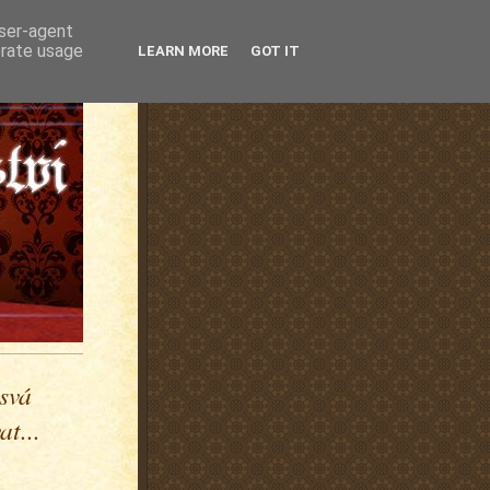
user-agent
erate usage
LEARN MORE
GOT IT
 svá
t...