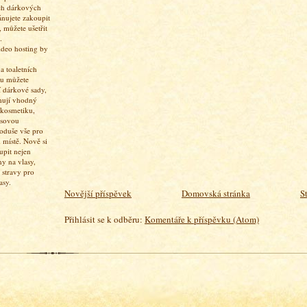
ch dárkových
ánujete zakoupit
 můžete ušetřit
.
 toaletních
pu můžete
í dárkové sady,
hují vhodný
 kosmetiku,
asovou
oduše vše pro
 místě. Nově si
upit nejen
ny na vlasy,
 stravy pro
asy.
Novější příspěvek
Domovská stránka
S
Přihlásit se k odběru:
Komentáře k příspěvku (Atom)