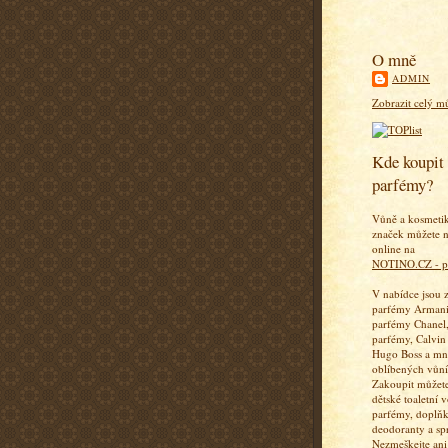
O mně
ADMIN
Zobrazit celý mů
Kde koupit 
parfémy?
Vůně a kosmeti
značek můžete n
online na
NOTINO.CZ - p
V nabídce jsou 
parfémy Armani
parfémy Chanel,
parfémy, Calvin
Hugo Boss a mn
oblíbených vůní
Zakoupit můžete
dětské toaletní 
parfémy, doplň
deodoranty a sp
Nezmeškejte ani 