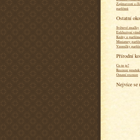
Zajímavosti a čl
parfémů
Ostatní ok
Světové značky
Exkluzivní vůn
Knihy o parfém
Miniatury parf
Vzorečky parf
Přírodní k
Co to je?
Recenze pruduk
Ostatní recenze
Nejvíce se 