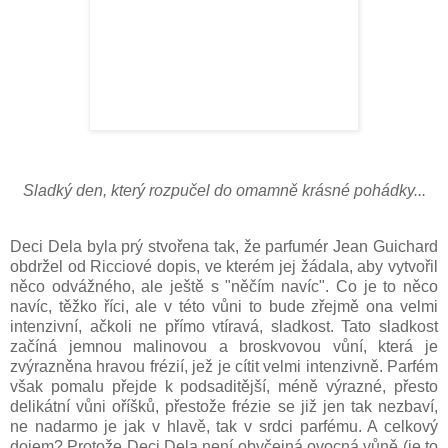
Sladký den, který rozpučel do omamně krásné pohádky...
Deci Dela byla prý stvořena tak, že parfumér Jean Guichard
obdržel od Ricciové dopis, ve kterém jej žádala, aby vytvořil
něco odvážného, ale ještě s "něčím navíc". Co je to něco
navíc, těžko říci, ale v této vůni to bude zřejmě ona velmi
intenzivní, ačkoli ne přímo vtíravá, sladkost. Tato sladkost
začíná jemnou malinovou a broskvovou vůní, která je
zvýrazněna hravou frézií, jež je cítit velmi intenzivně. Parfém
však pomalu přejde k podsaditější, méně výrazné, přesto
delikátní vůni oříšků, přestože frézie se již jen tak nezbaví,
ne nadarmo je jak v hlavě, tak v srdci parfému. A celkový
dojem? Protože Deci Dela není obyčejná ovocná vůně (je to