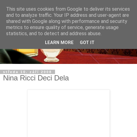
This site uses cookies from Google to deliver its services
and to analyze traffic. Your IP address and user-agent are
shared with Google along with performance and security
metrics to ensure quality of service, generate usage
statistics, and to detect and address abuse.
LEARN MORE
GOT IT
středa 10. září 2008
Nina Ricci Deci Dela