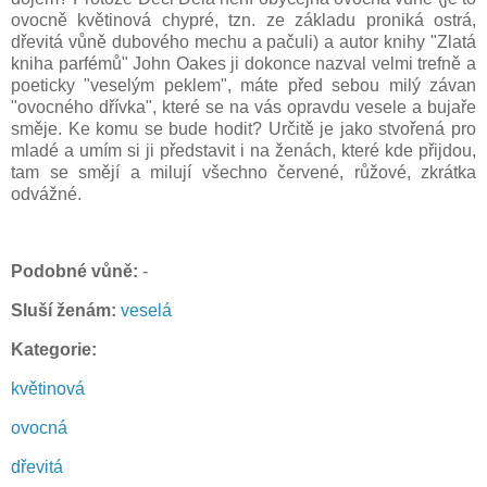
ovocně květinová chypré, tzn. ze základu proniká ostrá,
dřevitá vůně dubového mechu a pačuli) a autor knihy "Zlatá
kniha parfémů" John Oakes ji dokonce nazval velmi trefně a
poeticky "veselým peklem", máte před sebou milý závan
"ovocného dřívka", které se na vás opravdu vesele a bujaře
směje. Ke komu se bude hodit? Určitě je jako stvořená pro
mladé a umím si ji představit i na ženách, které kde přijdou,
tam se smějí a milují všechno červené, růžové, zkrátka
odvážné.
Podobné vůně:
-
Sluší ženám:
veselá
Kategorie:
květinová
ovocná
dřevitá