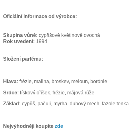
Oficiální informace od výrobce:
Skupina vůně:
cypřišově květinově ovocná
Rok uvedení:
1994
Složení parfému:
Hlava:
frézie, malina, broskev, meloun, borónie
Srdce:
lískový oříšek, frézie, májová růže
Základ:
cypřiš, pačuli, myrha, dubový mech, fazole tonka
Nejvýhodněji koupíte
zde