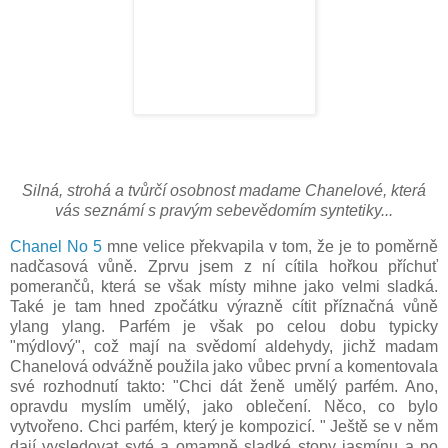
Silná, strohá a tvůrčí osobnost madame Chanelové, která
vás seznámí s pravým sebevědomím syntetiky...
Chanel No 5
mne velice překvapila v tom, že je to poměrně
nadčasová vůně. Zprvu jsem z ní cítila hořkou příchuť
pomerančů, která se však místy mihne jako velmi sladká.
Také je tam hned zpočátku výrazně cítit příznačná vůně
ylang ylang. Parfém je však po celou dobu typicky
"mýdlový", což mají na svědomí aldehydy, jichž madam
Chanelová odvážně použila jako vůbec první a komentovala
své rozhodnutí takto: "Chci dát ženě umělý parfém. Ano,
opravdu myslím umělý, jako oblečení. Něco, co bylo
vytvořeno. Chci parfém, který je kompozicí. "
Ještě se v něm
dají vysledovat syté a omamně sladké stopy jasmínu a po