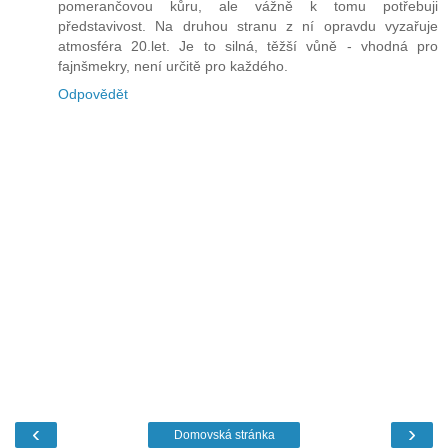
pomerančovou kůru, ale vážně k tomu potřebuji
představivost. Na druhou stranu z ní opravdu vyzařuje
atmosféra 20.let. Je to silná, těžší vůně - vhodná pro
fajnšmekry, není určitě pro každého.
Odpovědět
‹
›
Domovská stránka