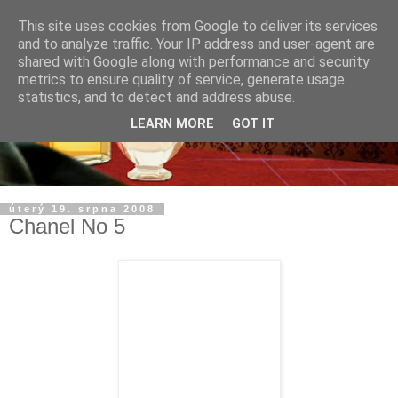
This site uses cookies from Google to deliver its services
and to analyze traffic. Your IP address and user-agent are
shared with Google along with performance and security
metrics to ensure quality of service, generate usage
statistics, and to detect and address abuse.
LEARN MORE
GOT IT
úterý 19. srpna 2008
Chanel No 5