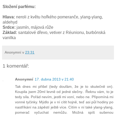
Složení parfému:
Hlava:
neroli z květu hořkého pomeranče, ylang-ylang,
aldehyd
Srdce:
jasmín, májová růže
Základ:
santalové dřevo, vetiver z Réunionu, burbónská
vanilka
Anonymní
v
23:31
1 komentář:
Anonymní
17. dubna 2013 v 21:40
Tak dnes mi přišel (tedy doufám, že je to skutečně on).
Koupila jsem 20ml levně od jedné slečny.. Řeknu vám, to je
tedy síla. Pořád nevím, jestli mi voní, nebo ne. Připomíná mi
vonné tyčinky. Mýdlo je v ní cítit hojně, teď asi půl hodiny po
nastříkání na zápěstí ještě více. Cítím v ní také ylang-ylang,
pomerač vyčuchat nemůžu. Možná spíš sušenou