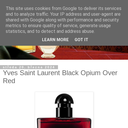
This site uses cookies from Google to deliver its services
and to analyze traffic. Your IP address and user-agent are
shared with Google along with performance and security
metrics to ensure quality of service, generate usage
statistics, and to detect and address abuse.
LEARN MORE
GOT IT
středa 20. března 2024
Yves Saint Laurent Black Opium Over
Red