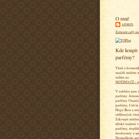
O mně
ADMIN
Zobrazit celý mů
Kde koupit 
parfémy?
Vůně a kosmeti
značek můžete n
online na
NOTINO.CZ - p
V nabídce jsou 
parfémy Armani
parfémy Chanel,
parfémy, Calvin
Hugo Boss a mn
oblíbených vůní
Zakoupit můžete
dětské toaletní 
parfémy, doplň
deodoranty a sp
Nezmeškejte ani 