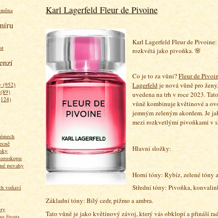
Karl Lagerfeld Fleur de Pivoine
ýměna
míru
Karl Lagerfeld Fleur de Pivoine:
st
rozkvétá jako pivoňka. 🌸
enzí
Co je to za vůni?
Fleur de Pivoi
 (952)
Lagerfeld
je nová vůně pro ženy,
 (89)
uvedena na trh v roce 2023. Tat
(124)
vůně kombinuje květinové a ov
jemným zeleným akordem. Je ja
mezi rozkvetlými pivoňkami v s
fémech
ecně
Hlavní složky:
nky
horoskopu
zné povahy
Horní tóny: Rybíz, zelené tóny 
Střední tóny: Pivoňka, konvalin
ich voňaví
Základní tóny: Bílý cedr, pižmo a ambra.
ory
Tato vůně je jako květinový závoj, který vás obklopí a přináší rad
 života...