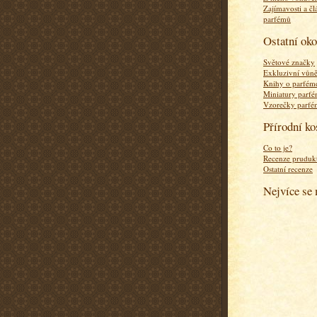
Zajímavosti a čl
parfémů
Ostatní ok
Světové značky
Exkluzivní vůn
Knihy o parfém
Miniatury parf
Vzorečky parf
Přírodní k
Co to je?
Recenze pruduk
Ostatní recenze
Nejvíce se 