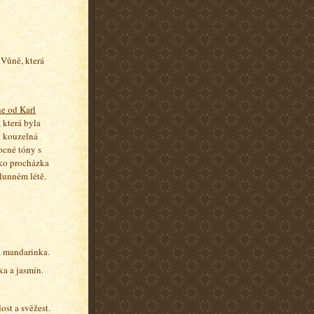
 Vůně, která
ne od Karl
 která byla
o kouzelná
ocné tóny s
ko procházka
lunném létě.
a mandarinka.
ka a jasmín.
ost a svěžest.