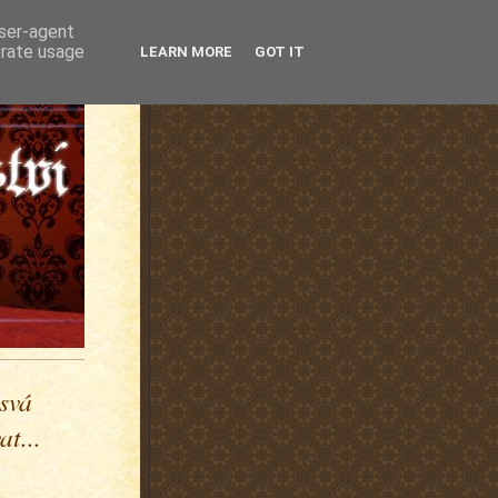
user-agent
erate usage
LEARN MORE
GOT IT
 svá
t...