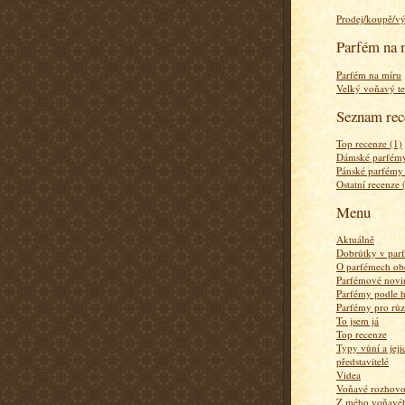
Prodej/koupě/v
Parfém na 
Parfém na míru
Velký voňavý te
Seznam rec
Top recenze (1)
Dámské parfémy
Pánské parfémy
Ostatní recenze 
Menu
Aktuálně
Dobrůtky v par
O parfémech ob
Parfémové novi
Parfémy podle 
Parfémy pro rů
To jsem já
Top recenze
Typy vůní a jej
představitelé
Videa
Voňavé rozhov
Z mého voňavého