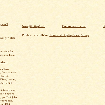
j profil
Novější příspěvek
Domovská stránka
S
Přihlásit se k odběru:
Komentáře k příspěvku (Atom)
originální
ku světových
akoupit levně
arfémy
.
značkové
, Dior, dámské
 Lacoste
 Klein, Lanvin,
oho dalších
.
 také novinky,
vody a bytové
ky parfémů jako
rchové gely.
speciální