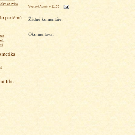
ánky ze světa
Vystavil
Admin
v
11:55
olo parfémů
Žádné komentáře:
ě
Okomentovat
ech
émů
émů
osmetika
tů
mi líbí: