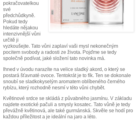
pokračovatelkou
své
předchůdkyně.
Pokud tedy
hledáte nějakou
intenzivnější vůni
určitě ji
vyzkoušejte. Tato vůni zaplaví vaši mysl nekonečným
pocitem svobody a radosti ze života. Pojďme se tedy
společně podívat, jaké složení tato novinka má.
Ihned v úvodu narazíte na velice sladký akord, o který se
postará šťavnaté ovoce. Tentokrát je to fík. Ten se dokonale
snoubí se sladkokyselým aromatem oblíbeného černého
rybízu, který rozhodně nesmí v této vůni chybět.
Květinové srdce se skládá z půvabného jasmínu. V základu
najdete exotické pačuli a smysly kosatec. Tato vůně je tedy
převážně květinová, ale také gurmánská. Skvěle se hodí pro
každou příležitost a je ideální na jaro a léto.