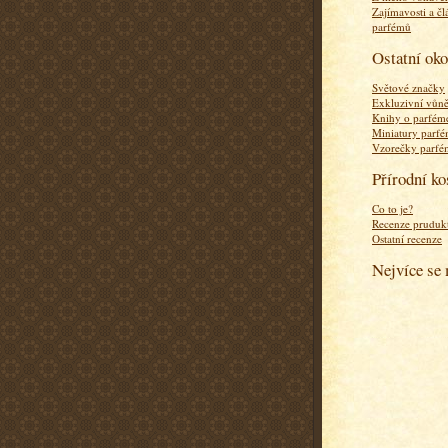
Zajímavosti a čl
parfémů
Ostatní ok
Světové značky
Exkluzivní vůn
Knihy o parfém
Miniatury parf
Vzorečky parf
Přírodní k
Co to je?
Recenze pruduk
Ostatní recenze
Nejvíce se 