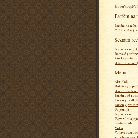
Prodej/koupě/v
Parfém na 
Parfém na míru
Velký voňavý te
Seznam rec
Top recenze (1)
Dámské parfémy
Pánské parfémy
Ostatní recenze 
Menu
Aktuálně
Dobrůtky v par
O parfémech ob
Parfémové novi
Parfémy podle 
Parfémy pro rů
To jsem já
Top recenze
Typy vůní a jej
představitelé
Videa
Voňavé rozhov
Z mého voňavého