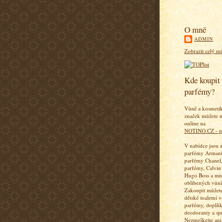
O mně
ADMIN
Zobrazit celý mů
Kde koupit 
parfémy?
Vůně a kosmeti
značek můžete n
online na
NOTINO.CZ - p
V nabídce jsou 
parfémy Armani
parfémy Chanel,
parfémy, Calvin
Hugo Boss a mn
oblíbených vůní
Zakoupit můžete
dětské toaletní 
parfémy, doplň
deodoranty a sp
Nezmeškejte ani 