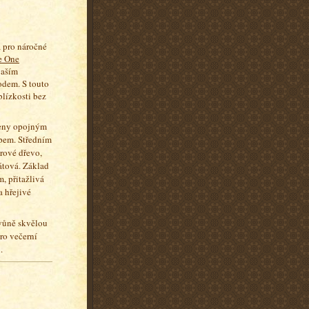
 pro náročné
e One
vaším
dem. S touto
blízkosti bez
řeny opojným
epem. Středním
rové dřevo,
átová. Základ
, přitažlivá
a hřejivé
 vůně skvělou
ro večerní
i.