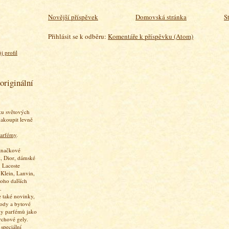
Novější příspěvek
Domovská stránka
S
Přihlásit se k odběru:
Komentáře k příspěvku (Atom)
j profil
originální
ku světových
akoupit levně
arfémy
.
značkové
, Dior, dámské
 Lacoste
 Klein, Lanvin,
oho dalších
.
 také novinky,
vody a bytové
ky parfémů jako
rchové gely.
speciální