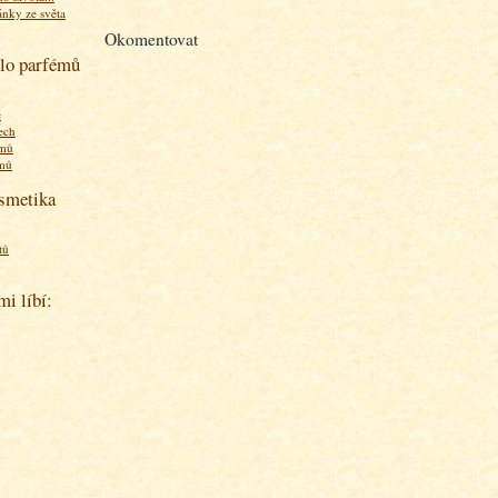
ánky ze světa
Okomentovat
olo parfémů
ě
ech
émů
émů
osmetika
tů
mi líbí: