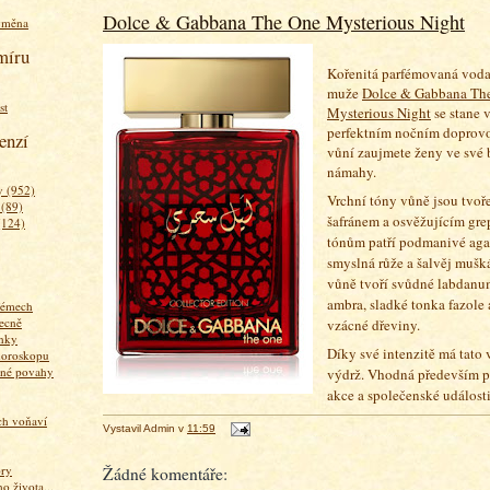
Dolce & Gabbana The One Mysterious Night
ýměna
míru
Kořenitá parfémovaná voda
muže
Dolce & Gabbana Th
st
Mysterious Night
se stane 
perfektním nočním doprovo
enzí
vůní zaujmete ženy ve své 
námahy.
 (952)
Vrchní tóny vůně jsou tvo
 (89)
šafránem a osvěžujícím gr
(124)
tónům patří podmanivé aga
smyslná růže a šalvěj mušk
vůně tvoří svůdné labdanum
ambra, sladké tonka fazole 
fémech
ecně
vzácné dřeviny.
nky
Díky své intenzitě má tato
horoskopu
zné povahy
výdrž. Vhodná především p
akce a společenské událost
ich voňaví
Vystavil
Admin
v
11:59
ory
Žádné komentáře:
 života...