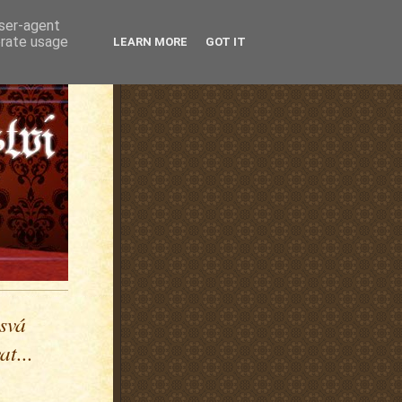
user-agent
erate usage
LEARN MORE
GOT IT
 svá
t...