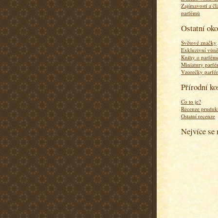
Zajímavosti a čl
parfémů
Ostatní ok
Světové značky
Exkluzivní vůn
Knihy o parfém
Miniatury parf
Vzorečky parf
Přírodní k
Co to je?
Recenze pruduk
Ostatní recenze
Nejvíce se 