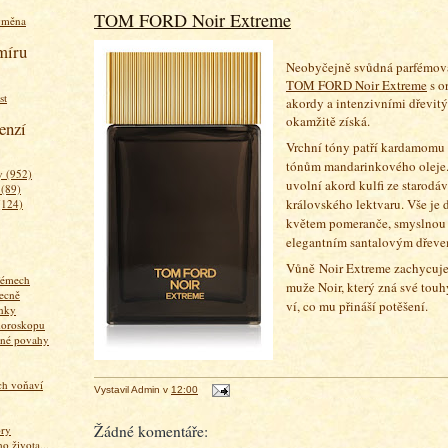
TOM FORD Noir Extreme
ýměna
míru
Neobyčejně svůdná parfémov
TOM FORD Noir Extreme
s o
st
akordy a intenzivními dřevitý
okamžitě získá.
enzí
Vrchní tóny patří kardamomu
tónům mandarinkového oleje.
 (952)
uvolní akord kulfi ze starodá
 (89)
královského lektvaru. Vše je
(124)
květem pomeranče, smyslnou
elegantním santalovým dřeve
Vůně Noir Extreme zachycuje
fémech
muže Noir, který zná své touhy
ecně
ví, co mu přináší potěšení.
nky
horoskopu
zné povahy
ich voňaví
Vystavil
Admin
v
12:00
Žádné komentáře:
ory
 života...