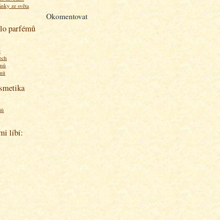
ánky ze světa
Okomentovat
olo parfémů
ě
ech
émů
émů
osmetika
tů
mi líbí: