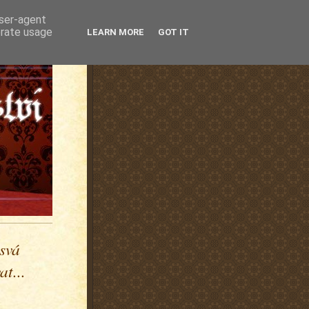
user-agent
erate usage
LEARN MORE
GOT IT
 svá
t...