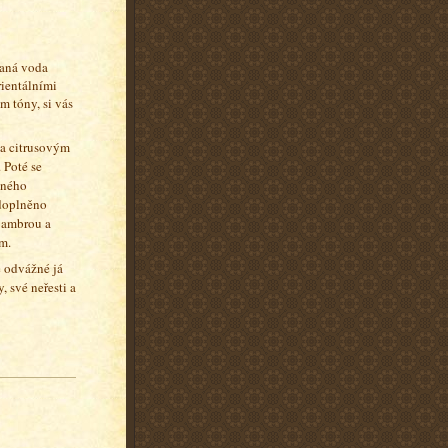
aná voda
rientálními
m tóny, si vás
 a citrusovým
 Poté se
vného
 doplněno
 ambrou a
m.
 odvážné já
, své neřesti a