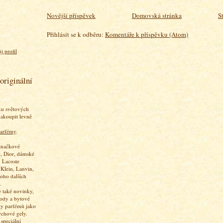
Novější příspěvek
Domovská stránka
S
Přihlásit se k odběru:
Komentáře k příspěvku (Atom)
j profil
originální
ku světových
akoupit levně
arfémy
.
značkové
, Dior, dámské
 Lacoste
 Klein, Lanvin,
oho dalších
.
 také novinky,
vody a bytové
ky parfémů jako
rchové gely.
speciální