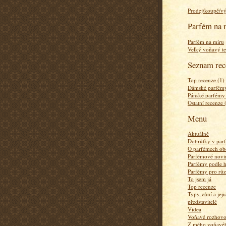
Prodej/koupě/v
Parfém na 
Parfém na míru
Velký voňavý te
Seznam rec
Top recenze (1)
Dámské parfémy
Pánské parfémy
Ostatní recenze 
Menu
Aktuálně
Dobrůtky v par
O parfémech ob
Parfémové novi
Parfémy podle 
Parfémy pro rů
To jsem já
Top recenze
Typy vůní a jej
představitelé
Videa
Voňavé rozhov
Z mého voňavého