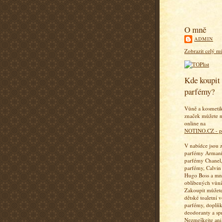
O mně
ADMIN
Zobrazit celý mů
Kde koupit 
parfémy?
Vůně a kosmeti
značek můžete n
online na
NOTINO.CZ - p
V nabídce jsou 
parfémy Armani
parfémy Chanel,
parfémy, Calvin
Hugo Boss a mn
oblíbených vůní
Zakoupit můžete
dětské toaletní 
parfémy, doplň
deodoranty a sp
Nezmeškejte ani 