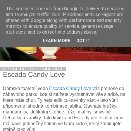
This site uses cookies from Google to deliver its services
and to analyze traffic. Your IP address and user-agent are
shared with Google along with performance and security
metrics to ensure quality of service, generate usage
statistics, and to detect and address abuse.
LEARN MORE
GOT IT
středa 10. listopadu 2021
Escada Candy Love
Dámská toaletní voda
Escada Candy Love
vás přenese do
zábavního parku, kde si můžete vychutnávat vše sladké, na
které máte chuť. Ty nejsladší cukrovinky vám v této vůni
připomene lahodná kombinace jablka, šťavnaté hrušky,
mandarinky, delikátní skořice, růže, maliny, smyslné
šlehačky a vanilky. Tato limitka od Escady pro letošní zimu
má navíc jedinečný flakon ve tvaru srdce, který zamilujete
stejně jako vůni.