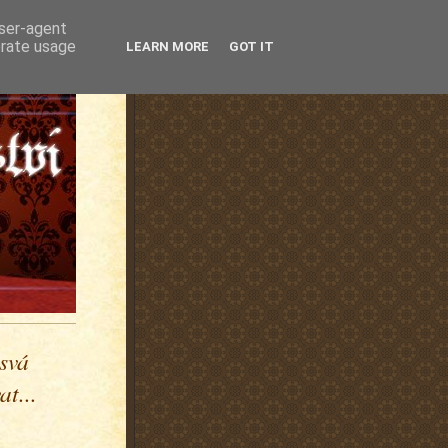
user-agent
erate usage
LEARN MORE
GOT IT
 svá
t...