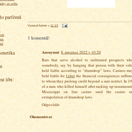
ánky ze světa
olo parfémů
Vystavil
Admin
v
11:13
ě
ech
1 komentář:
émů
émů
Anonymní
osmetika
8. prosince 2022 v 10:20
Bars that serve alcohol to inebriated prospects wh
somebody, say by hanging that person with their vehi
tů
held liable according to “dramshop” laws. Casinos ma
held liable for
1xbet
the financial consequences suffer
mi líbí:
to whom they prolong credit beyond a sure restrict. In 1
of a man who killed himself after racking up insurmount
Mississippi on line casino sued the casino u
extrapolation of dramshop laws.
Odpovědět
Okomentovat