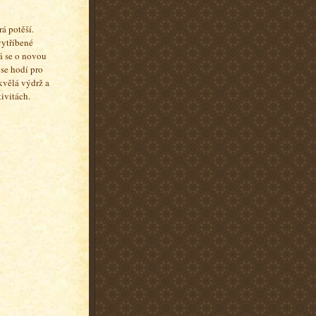
á potěší.
vytříbené
ná se o novou
se hodí pro
Skvělá výdrž a
tivitách.