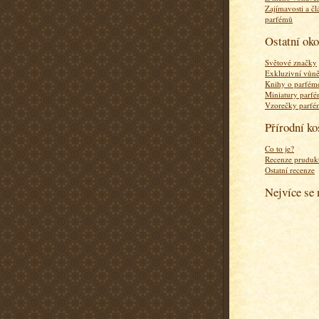
Zajímavosti a čl
parfémů
Ostatní ok
Světové značky
Exkluzivní vůn
Knihy o parfém
Miniatury parf
Vzorečky parf
Přírodní k
Co to je?
Recenze pruduk
Ostatní recenze
Nejvíce se 