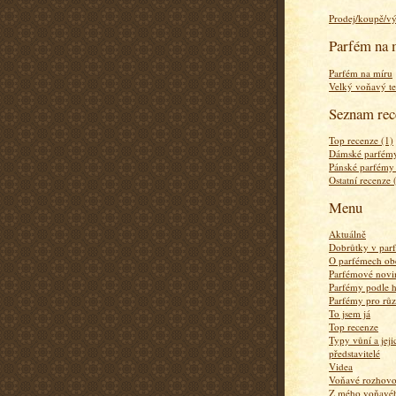
Prodej/koupě/v
Parfém na 
Parfém na míru
Velký voňavý te
Seznam rec
Top recenze (1)
Dámské parfémy
Pánské parfémy
Ostatní recenze 
Menu
Aktuálně
Dobrůtky v par
O parfémech ob
Parfémové novi
Parfémy podle 
Parfémy pro rů
To jsem já
Top recenze
Typy vůní a jej
představitelé
Videa
Voňavé rozhov
Z mého voňavého