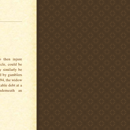
o then injure
cle, could be
y similarly be
ed by gamblers
994, the widow
able debt at a
nderneath an