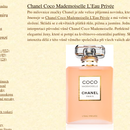
Chanel Coco Mademoiselle L’Eau Privée
ýměna
Pro milovnice značky Chanel je zde velice příjemná novinka, kter
míru
Jmenuje se
Chanel Coco Mademoiselle L’Eau Privée
a má velmi 
složení. Skládá se z okvětních plátků růže, pižma a jasmínu. Jed
interpretaci původní vůně Chanel Coco Mademoiselle. Perfektně 
st
elegantní ženy, které si potrpí na květinovo-orientální parfémy. 
enzí
intenzita dělá z této vůně věrného společníka při všech vašich ak
 (952)
 (89)
(124)
fémech
ecně
nky
horoskopu
zné povahy
ich voňaví
ory
 života...