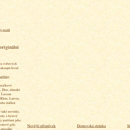
j profil
originální
ku světových
akoupit levně
arfémy
.
značkové
, Dior, dámské
 Lacoste
 Klein, Lanvin,
oho dalších
.
 také novinky,
vody a bytové
ky parfémů jako
rchové gely.
Novější příspěvek
Domovská stránka
S
speciální