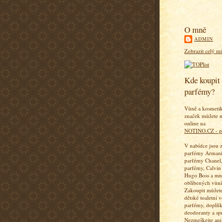
O mně
ADMIN
Zobrazit celý mů
Kde koupit 
parfémy?
Vůně a kosmeti
značek můžete n
online na
NOTINO.CZ - p
V nabídce jsou 
parfémy Armani
parfémy Chanel,
parfémy, Calvin
Hugo Boss a mn
oblíbených vůní
Zakoupit můžete
dětské toaletní 
parfémy, doplň
deodoranty a sp
Nezmeškejte ani 