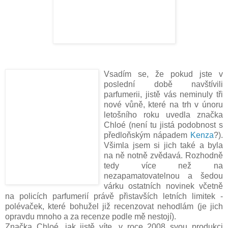
Vsadím se, že pokud jste v
poslední době navštívili
parfumerii, jistě vás neminuly tři
nové vůně, které na trh v únoru
letošního roku uvedla značka
Chloé (není tu jistá podobnost s
předloňským nápadem
Kenza
?).
Všimla jsem si jich také a byla
na ně notně zvědavá. Rozhodně
tedy více než na
nezapamatovatelnou a šedou
várku ostatních novinek včetně
na policích parfumerií právě přistavších letních limitek -
polévaček, které bohužel již recenzovat nehodlám (je jich
opravdu mnoho a za recenze podle mě nestojí).
Značka Chloé, jak jistě víte, v roce 2008 svou produkci