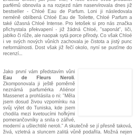
parfémů obnovila a na rozjezd nám naservírovala dnes již
bestseller - Chloé Eau de Parfum. Loni ji následovala
neméně oblíbená Chloé Eau de Toilette, Chloé Parfum a
také úžasná Chloé Intense. Pro letošek si pro nás značka
přichystala překvapení - již žádná Chloé, "saponát", liči,
jablko či růže, ale naopak sytá porce přírody. Co však Chloé
i ve svých nových vůních zachovala je čistota a jistý punc
neformálnosti. Dost však již řečí okolo, nyní se pusťme do
recenzí...
Jako první vám představím vůni
Eau de Fleurs Neroli
.
Zkomponovala ji ještě poměrně
neznámá parfumérka Aliénor
Massenet a prohlásila o ni: "Měla
jsem dosud živou vzpomínku na
svůj výlet do Tuniska, kde jsem
chodila mezi kvetoucími hořkými
pomerančovníky a snila o zářivé,
moderní a ušlechtilé neroli." A skutečně se jí přesně taková,
živá, vzletná a sluncem zalitá vůně podařila. Možná nejen