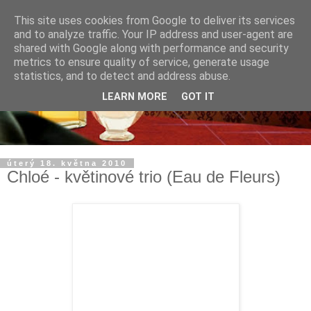
This site uses cookies from Google to deliver its services
and to analyze traffic. Your IP address and user-agent are
shared with Google along with performance and security
metrics to ensure quality of service, generate usage
statistics, and to detect and address abuse.
LEARN MORE
GOT IT
úterý 18. května 2010
Chloé - květinové trio (Eau de Fleurs)