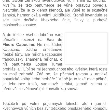
dne. Stvořit ženskou levandulovou vůni sním už dlouho."
Myslím, že této parfumérce se vůně opravdu povedla.
Netvrdím, že je to klenot klenotů, ale vůně to je skutečně
ženská, harmonická a velmi uklidňující. Kromě levandule se
zde také dočkáte líbezného čaje, fialky a pudrově
máslového kosatce.
A do třetice všeho dobrého vám
přináším recenzi na
Eau de
Fleurs Capucine
. Ne ne, žádné
Kapučíno, žádné smetanové
hebké tóny, ale řeřicha (capucine
francouzsky znamená řeřicha), o
níž parfumérka Louise Turner
prohlásila: "Líbí se mi jednoduchost této květiny, která roste
na mojí zahradě. Zdá se, že přichází rovnou z antické
botanické knihy nebo herbáře.” Vůně je to také moc pěkná,
je lehounce trpká, sametově hebká, jemně zelená a
především květinově (hl. konvalinka) snová.
Toužíte-li po velmi příjemných letních, ale i jarních
květinových vůních bez syntetického přeslazeného kompotu