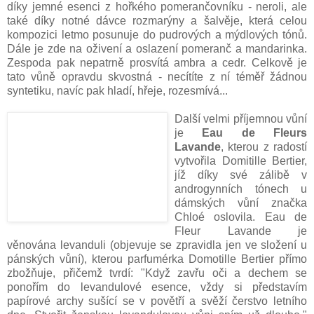
díky jemné esenci z hořkého pomerančovníku - neroli, ale
také díky notné dávce rozmarýny a šalvěje, která celou
kompozici letmo posunuje do pudrových a mýdlových tónů.
Dále je zde na oživení a oslazení pomeranč a mandarinka.
Zespoda pak nepatrně prosvítá ambra a cedr. Celkově je
tato vůně opravdu skvostná - necítíte z ní téměř žádnou
syntetiku, navíc pak hladí, hřeje, rozesmívá...
Další velmi příjemnou vůní
je
Eau de Fleurs
Lavande
, kterou z radostí
vytvořila Domitille Bertier,
jíž díky své zálibě v
androgynních tónech u
dámských vůní značka
Chloé oslovila. Eau de
Fleur Lavande je
věnována levanduli (objevuje se zpravidla jen ve složení u
pánských vůní), kterou parfumérka Domotille Bertier přímo
zbožňuje, přičemž tvrdí: "Když zavřu oči a dechem se
ponořím do levandulové esence, vždy si představím
papírové archy sušící se v povětří a svěží čerstvo letního