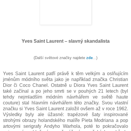
Yves Saint Laurent – slavný skandalista
(
Další světové značky najdete
zde
...)
Yves Saint Laurent
patří právě k těm velkým a oslňujícím
jménům módního světa jako je například značka Christian
Dior či Coco Chanel. Ostatně u Diora
Yves Saint Laurent
také začínal a po jeho smrti se v pouhých 21 letech (byl
tehdy nejmladším módním návrhářem ve světě haute
couture) stal hlavním návrhářem této značky. Svou vlastní
značku si
Yves Saint Laurent
založil ovšem až v roce 1962.
Výsledky byly ale úžasné: trapézové šaty inspirované
strohými obrazy holandského malíře Pieta Modriana a pop
artovými serigrafy Andyho Warhola, poté to pokračovalo