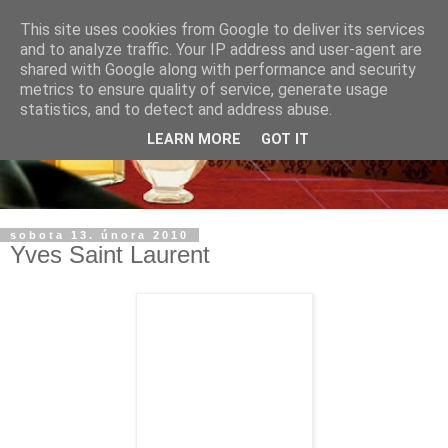
This site uses cookies from Google to deliver its services
and to analyze traffic. Your IP address and user-agent are
shared with Google along with performance and security
metrics to ensure quality of service, generate usage
statistics, and to detect and address abuse.
LEARN MORE
GOT IT
sobota 13. února 2010
Yves Saint Laurent