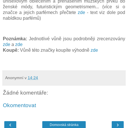
unisexovým oblečením a přenášením mužských prvků do
ženské módy, futuristickým geometrismem
...
(více si o
značce a jejich parfémech přečtete
zde
- text viz dole pod
nabídkou parfémů)
Poznámka:
Jednotlivé vůně jsou podrobněji zrecenzovány
zde
a
zde
Koupě:
Vůně této značky koupíte výhodně
zde
Anonymní
v
14:24
Žádné komentáře:
Okomentovat
‹
›
Domovská stránka