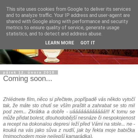
This site uses cookies from Google to deliver its services
and to analyze traffic. Your IP address and user-agent are
shared with Google along with performance and security
metrics to ensure quality of service, generate usage
statistics, and to detect and address abuse.
LEARN MORE
GOT IT
pátek 12. února 2010
Coming soon...
Zhlédnete film, něco si přečtete, popřípadě vás někdo vytočí
tak, že máte sto chutí se vším praštit a zahrabat se sto mil
pod zem... Zkrátka a dobře - uáááááááááááá!!! K tomu se
může přidat bolest, dlouhodobější nesnáze či nespokojenost
a recept na dokonalou depresi leží před Vámi na stole... ne -
kouká na vás jako sůva z nudlí, jak by řekla moje babička
(mimochodem moje nejlepší kamarádka).