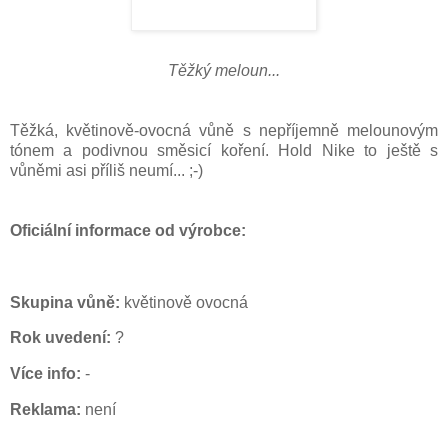
Těžký meloun...
Těžká, květinově-ovocná vůně s nepříjemně melounovým
tónem a podivnou směsicí koření. Hold Nike to ještě s
vůněmi asi příliš neumí... ;-)
O
ficiální informace od výrobce:
Skupina vůně:
květinově ovocná
Rok uvedení:
?
Více info:
-
Reklama:
není