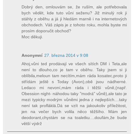
Dobrý den, omlouvám se, že ruším, ale potřebovala
bych vědět, kde tuto vůni seženu? Již minulý rok ji
stáhly z oběhu a já ji hledám marně i na internetových
obchodech. Váš zápis je z tohoto roku, mohla byste mi
prosím doporučit obchod?
Moc děkuji.
Anonymní
27. března 2014 v 9:08
Ahoj,vůni ted prodávají ve všech sítích DM i Teta,ale
není to dlouho,co je tam v oběhu. Taky jsem si ji
oblíbila,meloun tam necítím,mám ráda kosatec,proto ji
střídám ještě s Today (Avon),obě jsou nádherné.
Ledaco mi nevoní,mám ráda i těžší vůně,(např.
Obession night- náhodou taky "modrá" vůně),ale tato je
mezi typicky modrým vůněmi jedna z nejlepších....taky
není tak profláklá.Dá se vzít na jakoukoliv příležitost,
jen na večer bych volila něco těžšího. Mám jen
deodorant,chystám se na toaletku....doufám,že bude
větší výdrž