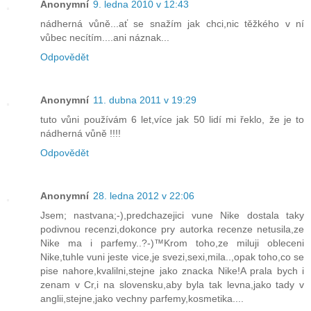
Anonymní
9. ledna 2010 v 12:43
nádherná vůně...ať se snažím jak chci,nic těžkého v ní
vůbec necítím....ani náznak...
Odpovědět
Anonymní
11. dubna 2011 v 19:29
tuto vůni používám 6 let,více jak 50 lidí mi řeklo, že je to
nádherná vůně !!!!
Odpovědět
Anonymní
28. ledna 2012 v 22:06
Jsem; nastvana;-),predchazejici vune Nike dostala taky
podivnou recenzi,dokonce pry autorka recenze netusila,ze
Nike ma i parfemy..?-)™Krom toho,ze miluji obleceni
Nike,tuhle vuni jeste vice,je svezi,sexi,mila..,opak toho,co se
pise nahore,kvalilni,stejne jako znacka Nike!A prala bych i
zenam v Cr,i na slovensku,aby byla tak levna,jako tady v
anglii,stejne,jako vechny parfemy,kosmetika....