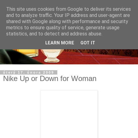
This site uses cookies from Google to deliver its services
and to analyze traffic. Your IP address and user-agent are
shared with Google along with performance and security
metrics to ensure quality of service, generate usage
statistics, and to detect and address abuse.
LEARN MORE
GOT IT
úterý 17. února 2009
Nike Up or Down for Woman