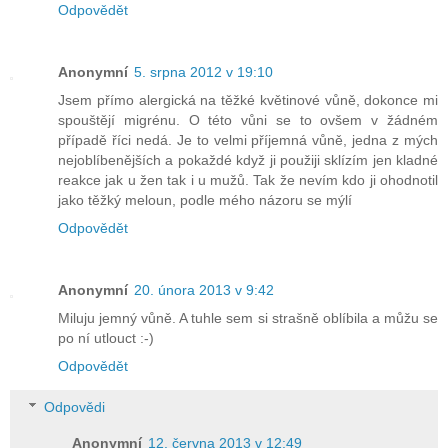
Odpovědět
Anonymní
5. srpna 2012 v 19:10
Jsem přímo alergická na těžké květinové vůně, dokonce mi
spouštějí migrénu. O této vůni se to ovšem v žádném
případě říci nedá. Je to velmi příjemná vůně, jedna z mých
nejoblíbenějších a pokaždé když ji použiji sklízím jen kladné
reakce jak u žen tak i u mužů. Tak že nevím kdo ji ohodnotil
jako těžký meloun, podle mého názoru se mýlí
Odpovědět
Anonymní
20. února 2013 v 9:42
Miluju jemný vůně. A tuhle sem si strašně oblíbila a můžu se
po ní utlouct :-)
Odpovědět
Odpovědi
Anonymní
12. června 2013 v 12:49