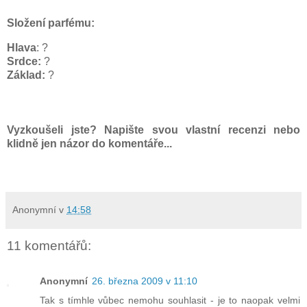
Složení parfému:
Hlava
: ?
Srdce:
?
Základ:
?
Vyzkoušeli jste? Napište svou vlastní recenzi nebo
klidně jen názor do komentáře...
Anonymní
v
14:58
11 komentářů:
Anonymní
26. března 2009 v 11:10
Tak s tímhle vůbec nemohu souhlasit - je to naopak velmi