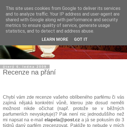
This site uses cookies from Google to deliver its services
and to analyze traffic. Your IP address and user-agent are
shared with Google along with performance and security
metrics to ensure quality of service, generate usage
statistics, and to detect and address abuse.
LEARN MORE
GOT IT
úterý 6. ledna 2009
Recenze na přání
Chybí vám zde recenze vašeho oblíbeného parfému či vás
zajímá nějaká konkrétní vůně, kterou jste dosud neměli
možnost nikde očichat (např. protože se v běžných
parfumeriích nevyskytuje)? Pak není nic jednoduššího než
mi napsat na e-mail
elapela@post.cz
a já se pokusím do 3
týdnů daný parfém zrecenzovat. Pakliže to nebude v mých