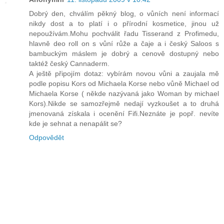
Dobrý den, chválím pěkný blog, o vůních není informací
nikdy dost a to platí i o přírodní kosmetice, jinou už
nepoužívám.Mohu pochválit řadu Tisserand z Profimedu,
hlavně deo roll on s vůní růže a čaje a i český Saloos s
bambuckým máslem je dobrý a cenově dostupný nebo
taktéž český Cannaderm.
A ještě připojím dotaz: vybírám novou vůni a zaujala mě
podle popisu Kors od Michaela Korse nebo vůně Michael od
Michaela Korse ( někde nazývaná jako Woman by michael
Kors).Nikde se samozřejmě nedají vyzkoušet a to druhá
jmenovaná získala i ocenění Fifi.Neznáte je popř. nevíte
kde je sehnat a nenapálit se?
Odpovědět