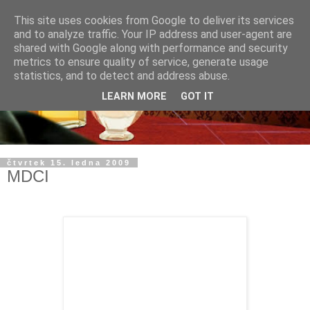
This site uses cookies from Google to deliver its services
and to analyze traffic. Your IP address and user-agent are
shared with Google along with performance and security
metrics to ensure quality of service, generate usage
statistics, and to detect and address abuse.
LEARN MORE
GOT IT
čtvrtek 15. ledna 2009
MDCI