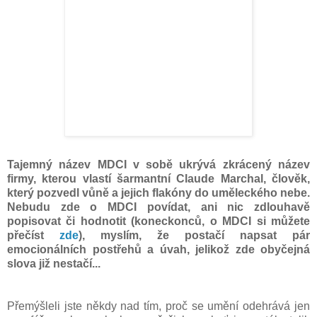
Tajemný název MDCI v sobě ukrývá zkrácený název
firmy, kterou vlastí šarmantní Claude Marchal, člověk,
který pozvedl vůně a jejich flakóny do uměleckého nebe.
Nebudu zde o MDCI povídat, ani nic zdlouhavě
popisovat či hodnotit (koneckonců, o MDCI si můžete
přečíst
zde
), myslím, že postačí napsat pár
emocionálních postřehů a úvah, jelikož zde obyčejná
slova již nestačí...
Přemýšleli jste někdy nad tím, proč se umění odehrává jen