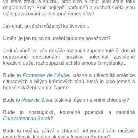
ve sféře zraku a sluchu, proč čich a chuť jsou stále tolik
degradovány? Proč nejlepší parfuméři a kuchaři světa jsou
stále považování za schopné řemeslníky?
Jak chuť, tak čich může být kultivován...
Umění je jen to, co za umění budeme považovat?
Jediná vůně ve vás dokáže roztančit zapomenuté či dosud
nepoznané emocionální prožitky, polechtat zastrčené
kreativní duše, rozhoupat ušlechtilé emoce či myšlenky...
Bude to
Promesse de l´Aube
, krásná a ušlechtilá směsice
citrusových a bílých krémových tónů, která je jako jemné a
hebké svlažení ranním čajem?
Bude to
Rose de Siwa
, tesklivá růže s naivními chloupky?
Bude to nostalgická, kouzelně poetická a zasněná
Enlevement au Serail
?
Bude to mužná, zářivá a chladně nehynoucí záře mužské
jasnozřivosti, která se skrývá v
Invasion Barbare
?