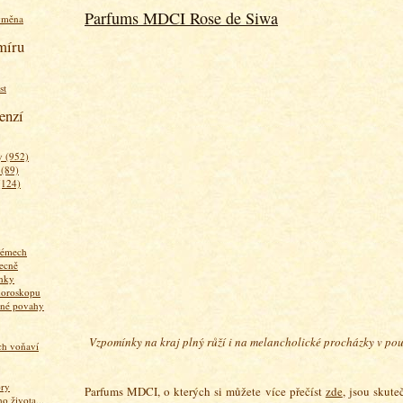
Parfums MDCI Rose de Siwa
ýměna
míru
st
enzí
 (952)
 (89)
(124)
fémech
ecně
nky
horoskopu
zné povahy
Vzpomínky na kraj plný růží i na melancholické procházky v pouš
ich voňaví
ory
Parfums MDCI, o kterých si můžete více přečíst
zde
, jsou skute
 života...