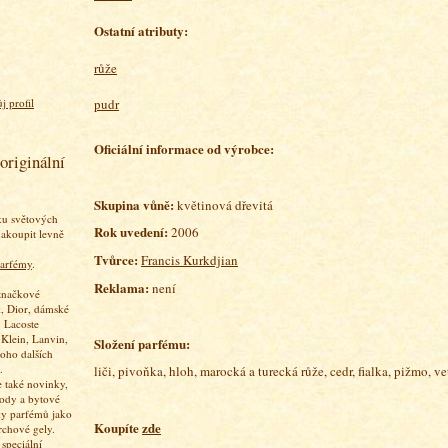
Ostatní atributy:
růže
pudr
j profil
Oficiální informace od výrobce:
originální
Skupina vůně:
květinová dřevitá
ku světových
Rok uvedení:
2006
akoupit levně
Tvůrce:
Francis Kurkdjian
arfémy
.
Reklama:
není
značkové
, Dior, dámské
 Lacoste
 Klein, Lanvin,
Složení parfému:
oho dalších
.
liči, pivoňka, hloh,
marocká a turecká růže, cedr, fialka, pižmo, v
 také novinky,
vody a bytové
ky parfémů jako
Koupíte
zde
rchové gely.
speciální