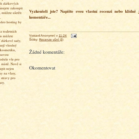
ch dárkových
ánujete zakoupit
Vyzkoušeli jste? Napište svou vlastní recenzi nebo klidně
 můžete ušetřit
komentáře...
.
 toaletních
pu můžete
Vystavil
Anonymní
v
11:24
Štítky:
Recenze vůní (ž)
í dárkové sady,
hují vhodný
 kosmetiku,
Žádné komentáře:
asovou
oduše vše pro
 místě. Nově si
Okomentovat
upit nejen
ny na vlasy,
 stravy pro
asy.