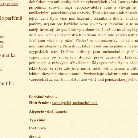
dobrůtkou pro milovníky těch nejvybranějších vůní. Jsou vyrob
ánky ze světa
přírodních surovin, mají neopakovatelné vůně a
vlévají se
uměleckými porcelánovými uzávěry. Toto všechno však postačí 
olo parfémů
jejich cena byla více než luxusní... Zkrátka a dobře, značk
parfémy nejsou pro každého nebo jen pro ty (řekněme si to na
raději investují do geniálně vytvořené vůně než do nové myčk
ě
de Siwa, jeden ze tří dámských parfémů, které tato značka nabízí,
ech
Jaké jsou však ony růže? Především nadpozemsky hebké a n
émů
nesmírně elegantní. Není divu, když nesou jméno jedné z neza
émů
egyptských oáz. Dalšími atributy jsou melancholie, pláč 
osmetika
vzpomínání po zmizelých stopách pravé ženskosti, křehký
pohledech a růžových střevíčkách. Kdybych měla být o něco 
řekla bych že růže zde jsou mírně sušší, velmi jemné a při
tů
lehkou dřevitě pudrovou aurou. Vyzkoušejte však tuto vůni sami
vzoreček či za menší množství této vůně vaši peněženkou jistě tol
mi líbí:
P
odobné vůně: -
Sluší ženám:
nostalgická, melancholická
Alegorie vůně:
samota
Typ vůně:
květinová
dřevitá