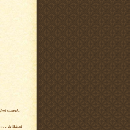
tní samotě...
čnou delikátní