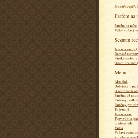
Prodej/koupě/v
Parfém na 
Parfém na míru
Velký voňavý te
Seznam rec
Top recenze (1)
Dámské parfémy
Pánské parfémy
Ostatní recenze 
Menu
Aktuálně
Dobrůtky v par
O parfémech ob
Parfémové novi
Parfémy podle 
Parfémy pro rů
To jsem já
Top recenze
Typy vůní a jej
představitelé
Videa
Voňavé rozhov
Z mého voňavého