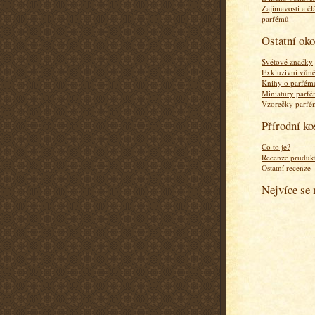
Zajímavosti a čl
parfémů
Ostatní ok
Světové značky
Exkluzivní vůn
Knihy o parfém
Miniatury parf
Vzorečky parf
Přírodní k
Co to je?
Recenze pruduk
Ostatní recenze
Nejvíce se 