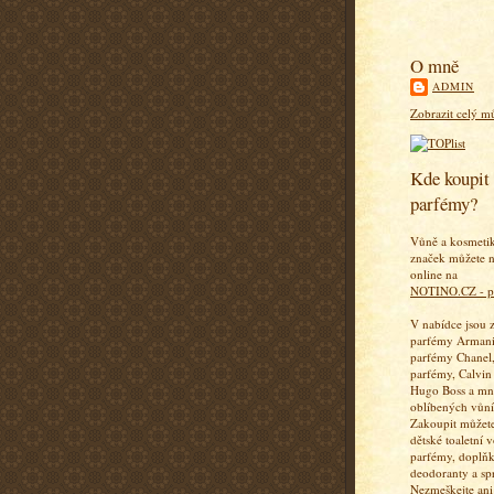
O mně
ADMIN
Zobrazit celý mů
Kde koupit 
parfémy?
Vůně a kosmeti
značek můžete n
online na
NOTINO.CZ - p
V nabídce jsou 
parfémy Armani
parfémy Chanel,
parfémy, Calvin
Hugo Boss a mn
oblíbených vůní
Zakoupit můžete
dětské toaletní 
parfémy, doplň
deodoranty a sp
Nezmeškejte ani 