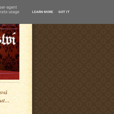
user-agent
erate usage
LEARN MORE
GOT IT
 svá
t...