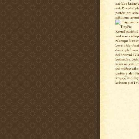
nabídku krásný
sad. Pokud si pl
parfém pro sebe,
nákupem testeru
Kromě parfémů a
vod si na e-sho
zakoupit luxusn
které vždy obsa
dárek, pleťovou
dekorativní i vl
kosmetiku. Jedn
krásu na jednom
teď můžete zako
parfémy
ale i fé
strojky, doplňky
krásnou pleť i vl