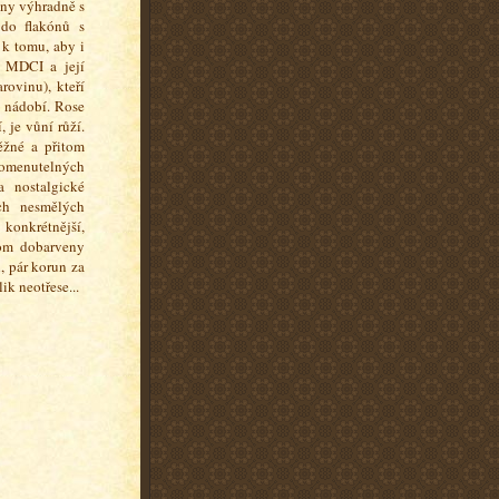
eny výhradně s
 do flakónů s
k tomu, aby i
a MDCI a její
rovinu), kteří
y nádobí. Rose
 je vůní růží.
ěžné a přitom
pomenutelných
a nostalgické
ch nesmělých
konkrétnější,
tom dobarveny
, pár korun za
ik neotřese...