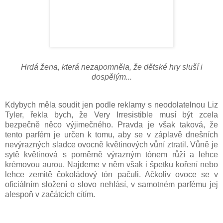
Hrdá žena, která nezapomněla, že dětské hry sluší i
dospělým...
Kdybych měla soudit jen podle reklamy s neodolatelnou Liz
Tyler, řekla bych, že Very Irresistible musí být zcela
bezpečně něco výjimečného. Pravda je však taková, že
tento parfém je určen k tomu, aby se v záplavě dnešních
nevýrazných sladce ovocně květinových vůní ztratil. Vůně je
sytě květinová s poměrně výrazným tónem růží a lehce
krémovou aurou. Najdeme v něm však i špetku koření nebo
lehce zemitě čokoládový tón pačuli. Ačkoliv ovoce se v
oficiálním složení o slovo nehlásí, v samotném parfému jej
alespoň v začátcích cítím.