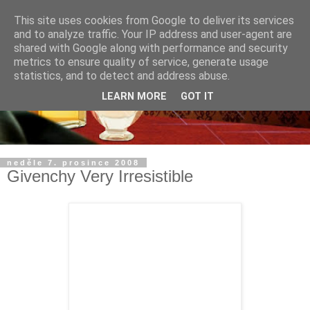
This site uses cookies from Google to deliver its services
and to analyze traffic. Your IP address and user-agent are
shared with Google along with performance and security
metrics to ensure quality of service, generate usage
statistics, and to detect and address abuse.
LEARN MORE
GOT IT
neděle 7. prosince 2008
Givenchy Very Irresistible