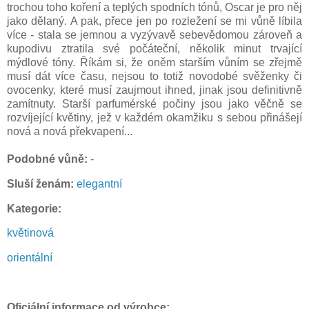
trochou toho koření a teplých spodních tónů, Oscar je pro něj
jako dělaný. A pak, přece jen po rozležení se mi vůně líbila
více - stala se jemnou a vyzývavě sebevědomou zároveň a
kupodivu ztratila své počáteční, několik minut trvající
mýdlové tóny. Říkám si, že oněm starším vůním se zřejmě
musí dát více času, nejsou to totiž novodobé svěženky či
ovocenky, které musí zaujmout ihned, jinak jsou definitivně
zamítnuty. Starší parfumérské počiny jsou jako věčně se
rozvíjející květiny, jež v každém okamžiku s sebou přinášejí
nová a nová překvapení...
P
odobné vůně:
-
Sluší ženám:
elegantní
Kategorie:
květinová
orientální
Oficiální informace od výrobce: