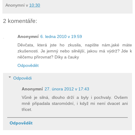
Anonymní
v
10:30
2 komentáře:
Anonymní
6. ledna 2010 v 19:59
Děvčata, která jste ho zkusila, napište nám,jaké máte
zkušenosti. Je jemný nebo silnější, jakou má výdrž? Jde k
něčemu přirovnat? Díky a čauky
Odpovědět
Odpovědi
Anonymní
27. února 2012 v 17:43
Vůně je silná, dlouho drží a byly i pochvaly. Ovšem
mně připadala staromódní, i když mi není dvacet ani
třicet.
Odpovědět