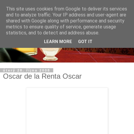
This site uses cookies from Google to deliver its services
and to analyze traffic. Your IP address and user-agent are
shared with Google along with performance and security
metrics to ensure quality of service, generate usage
statistics, and to detect and address abuse.
LEARN MORE
GOT IT
úterý 28. října 2008
Oscar de la Renta Oscar