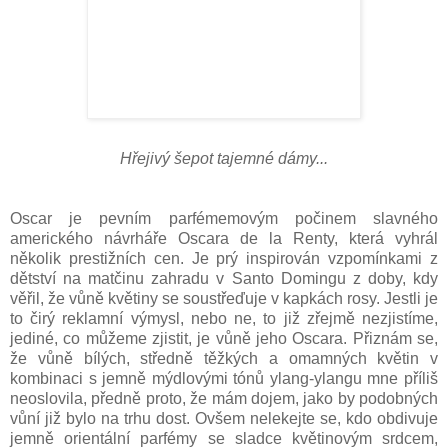
Hřejivý šepot tajemné dámy...
Oscar je pevním parfémemovým počinem slavného
amerického návrháře Oscara de la Renty, která
vyhrál
několik prestižních cen. Je prý inspirován vzpomínkami z
dětství na matčinu zahradu v Santo Domingu z doby, kdy
věřil, že vůně květiny se soustřeďuje v kapkách rosy. Jestli je
to čirý reklamní výmysl, nebo ne, to již zřejmě nezjistíme,
jediné, co můžeme zjistit, je vůně jeho Oscara. Přiznám se,
že vůně bílých, středně těžkých a omamných květin v
kombinaci s jemně mýdlovými tónů ylang-ylangu mne příliš
neoslovila, předně proto, že mám dojem, jako by podobných
vůní již bylo na trhu dost. Ovšem nelekejte se, kdo obdivuje
jemně orientální parfémy se sladce květinovým srdcem,