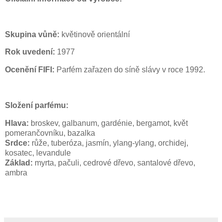
Skupina vůně:
květinově orientální
Rok uvedení:
1977
Ocenění FIFI:
Parfém zařazen do síně slávy v roce 1992.
Složení parfému:
Hlava:
broskev, galbanum, gardénie, bergamot, květ
pomerančovníku, bazalka
Srdce:
růže, tuberóza, jasmín, ylang-ylang, orchidej,
kosatec, levandule
Základ:
myrta, pačuli, cedrové dřevo, santalové dřevo,
ambra