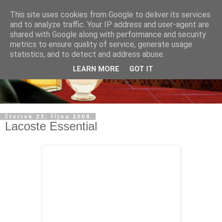
This site uses cookies from Google to deliver its services
and to analyze traffic. Your IP address and user-agent are
shared with Google along with performance and security
metrics to ensure quality of service, generate usage
statistics, and to detect and address abuse.
LEARN MORE
GOT IT
čtvrtek 23. října 2008
Lacoste Essential