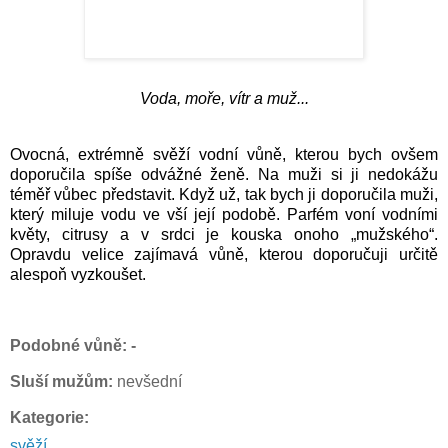
Voda, moře, vítr a muž...
Ovocná, extrémně svěží vodní vůně, kterou bych ovšem
doporučila spíše odvážné ženě. Na muži si ji nedokážu
téměř vůbec představit. Když už, tak bych ji doporučila muži,
který miluje vodu ve vší její podobě. Parfém voní vodními
květy, citrusy a v srdci je kouska onoho „mužského“.
Opravdu velice zajímavá vůně, kterou doporučuji určitě
alespoň vyzkoušet.
Podobné vůně: -
Sluší mužům:
nevšední
Kategorie:
svěží