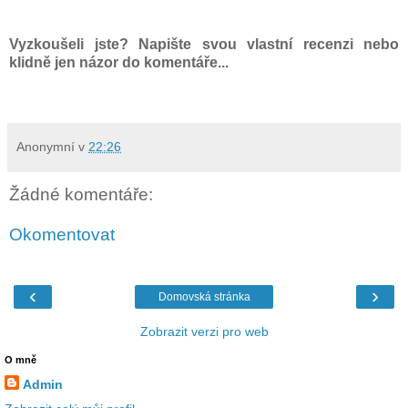
Vyzkoušeli jste? Napište svou vlastní recenzi nebo
klidně jen názor do komentáře...
Anonymní
v
22:26
Žádné komentáře:
Okomentovat
‹
›
Domovská stránka
Zobrazit verzi pro web
O mně
Admin