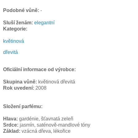
Podobné vůně:
-
Sluší ženám:
elegantní
Kategorie:
květinová
dřevitá
Oficiální informace od výrobce:
Skupina vůně:
květinová dřevitá
Rok uvedení:
2008
Složení parfému:
Hlava:
gardénie, šťavnatá zeleň
Srdce:
jasmín, saténově-mandlové tóny
Základ:
vzácná dřeva, lékořice