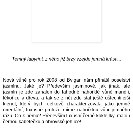
Temný labyrint, z něho již brzy vzejde jemná krása...
Nová vůně pro rok 2008 od Bvlgari nám přináší poselství
jasmínu. Jaké je? Především jasmínové, jak jinak, ale
jasmín je zde zahalen do lahodné nahořklé vůně mandlí,
lékořice a dřeva, a tak se z něj zde stal ještě ušlechtilejší
klenot, který bych celkově charakterizovala jako jemně
orientální, luxusně protože mírně nahořklou vůni jemného
rázu. Co k němu? Především luxusní černé koktejlky, malou
černou kabelečku a obrovské jehlice!