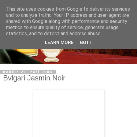
This site uses cookies from Google to deliver its services
and to analyze traffic. Your IP address and user-agent are
shared with Google along with performance and security
metrics to ensure quality of service, generate usage
statistics, and to detect and address abuse.
LEARN MORE
GOT IT
neděle 21. září 2008
Bvlgari Jasmin Noir