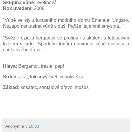
Skupina vůně:
květinová
Rok uvedení:
2008
"Vůně ve stylu luxusního módního domu Emanuel Ungaro.
Nezapomenutelná vůně s duší Paříže, tajemně smyslná..."
"Svěží frézie a bergamot se prolínají s akátem a lotosovým
květem v srdci. Spodním tónům dominuje vůně mošusu a
santalového dřeva."
Hlava:
Bergamot, frézie, pepř
Srdce:
akát, lotosový květ, vonokvětka
Základ:
kosatec, santalové dřevo, mošus
Anonymní
v
10:33