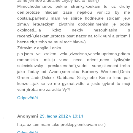
Jsme jen lide a delame chyby,nac to resit-))
Mimochodem,moc pekne stranky,koukam tu uz druhy
den,protoze hledam zase nejakou vuni,co by me
dostala,parfemu mam ve sbirce hodne,ale stridam je,v
zime,v lete,tezkym zivotnim obdobim,menim je podle
okolnosti....a ikdyz nekdy nesouhlasim s
recenzi-),tleskam,protoze psat nazor na tolik vuni a pritom i
bezne zit,z toho se musi tocit hlava-)
Zdravim z anglie!Lenka
p.s.jsem ve zralem veku,zivocisna,vesela,uprimna,pritom
romanticka.....miluju vune neco orient.,neco kytky(nic
solecinkovsky preslazeneho!),vodni vune,slunecni..treba
jako Today od Avonu,smrnclou Burberry Weekend,Omia
Green Jade,Dolcex Gabbana Sicily,nebo Kenzo leau par
kenzo....jak se ve me gyznat,vidte a jeste gybrat tu moji
vuni-)treba me zaradite Vy?!
Odpovědět
Anonymní
29. ledna 2012 v 19:14
ha,a uz tam mam take preklepy,omlouvam se-)
Odpovědět