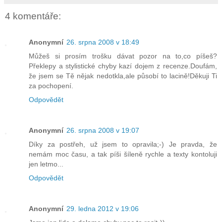
4 komentáře:
Anonymní
26. srpna 2008 v 18:49
Můžeš si prosím trošku dávat pozor na to,co píšeš?
Překlepy a stylistické chyby kazí dojem z recenze.Doufám,
že jsem se Tě nějak nedotkla,ale působí to lacině!Děkuji Ti
za pochopení.
Odpovědět
Anonymní
26. srpna 2008 v 19:07
Díky za postřeh, už jsem to opravila;-) Je pravda, že
nemám moc času, a tak píši šíleně rychle a texty kontoluji
jen letmo...
Odpovědět
Anonymní
29. ledna 2012 v 19:06