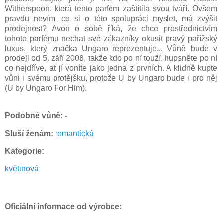
Witherspoon, která tento parfém zaštítila svou tváří. Ovšem
pravdu nevím, co si o této spolupráci myslet, má zvýšit
prodejnost? Avon o sobě říká, že chce prostřednictvím
tohoto parfému nechat své zákazníky okusit pravý pařížský
luxus, který značka Ungaro reprezentuje... Vůně bude v
prodeji od 5. září 2008, takže kdo po ní touží, hupsněte po ní
co nejdříve, ať jí voníte jako jedna z prvních. A klidně kupte
vůni i svému protějšku, protože U by Ungaro bude i pro něj
(U by Ungaro For Him).
Podobné vůně: -
Sluší ženám:
romantická
Kategorie:
květinová
Oficiální informace od výrobce: