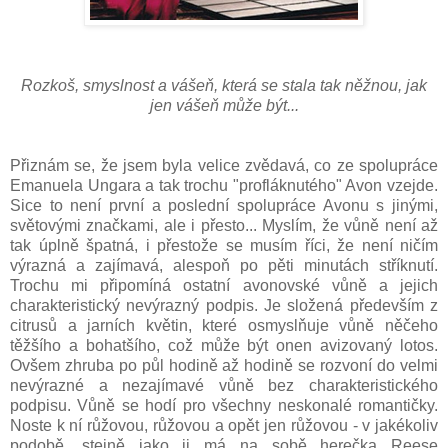
Rozkoš, smyslnost a vášeň, která se stala tak něžnou, jak
jen vášeň může být...
Přiznám se, že jsem byla velice zvědavá, co ze spolupráce
Emanuela Ungara a tak trochu "profláknutého" Avon vzejde.
Sice to není první a poslední spolupráce Avonu s jinými,
světovými značkami, ale i přesto... Myslím, že vůně není až
tak úplně špatná, i přestože se musím říci, že není ničím
výrazná a zajímavá, alespoň po pěti minutách stříknutí.
Trochu mi připomíná ostatní avonovské vůně a jejich
charakteristický nevýrazný podpis. Je složená především z
citrusů a jarních květin, které osmyslňuje vůně něčeho
těžšího a bohatšího, což může být onen avizovaný lotos.
Ovšem zhruba po půl hodině až hodině se rozvoní do velmi
nevýrazné a nezajímavé vůně bez charakteristického
podpisu. Vůně se hodí pro všechny neskonalé romantičky.
Noste k ní růžovou, růžovou a opět jen růžovou - v jakékoliv
podobě, stejně jako ji má na sobě herečka Reese