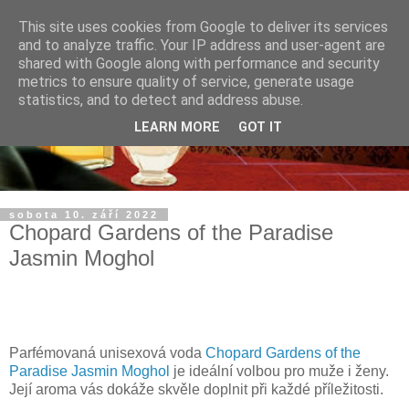
This site uses cookies from Google to deliver its services
and to analyze traffic. Your IP address and user-agent are
shared with Google along with performance and security
metrics to ensure quality of service, generate usage
statistics, and to detect and address abuse.
LEARN MORE
GOT IT
sobota 10. září 2022
Chopard Gardens of the Paradise
Jasmin Moghol
Parfémovaná unisexová voda
Chopard Gardens of the
Paradise Jasmin Moghol
je ideální volbou pro muže i ženy.
Její aroma vás dokáže skvěle doplnit při každé příležitosti.