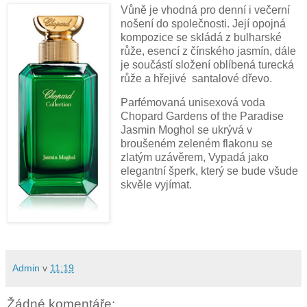
Vůně je vhodná pro denní i večerní
nošení do společnosti. Její opojná
kompozice se skládá z bulharské
růže, esencí z čínského jasmín, dále
je součástí složení oblíbená turecká
růže a hřejivé santalové dřevo.
Parfémovaná unisexová voda
Chopard Gardens of the Paradise
Jasmin Moghol se ukrývá v
broušeném zeleném flakonu se
zlatým uzávěrem, Vypadá jako
elegantní šperk, který se bude všude
skvěle vyjímat.
Admin
v
11:19
Žádné komentáře: