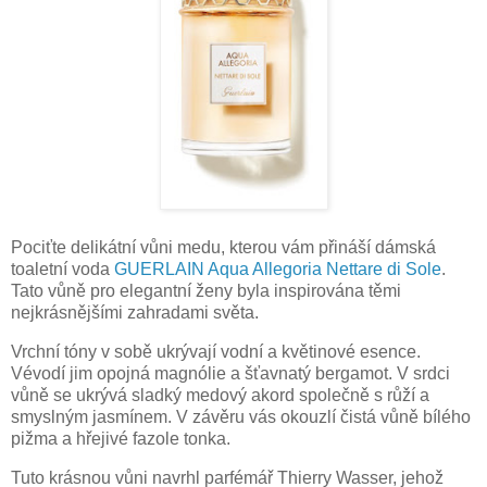
Pociťte delikátní vůni medu, kterou vám přináší dámská
toaletní voda
GUERLAIN Aqua Allegoria Nettare di Sole
.
Tato vůně pro elegantní ženy byla inspirována těmi
nejkrásnějšími zahradami světa.
Vrchní tóny v sobě ukrývají vodní a květinové esence.
Vévodí jim opojná magnólie a šťavnatý bergamot. V srdci
vůně se ukrývá sladký medový akord společně s růží a
smyslným jasmínem. V závěru vás okouzlí čistá vůně bílého
pižma a hřejivé fazole tonka.
Tuto krásnou vůni navrhl parfémář Thierry Wasser, jehož