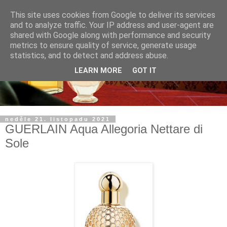
This site uses cookies from Google to deliver its services
and to analyze traffic. Your IP address and user-agent are
shared with Google along with performance and security
metrics to ensure quality of service, generate usage
statistics, and to detect and address abuse.
LEARN MORE
GOT IT
neděle 21. listopadu 2021
GUERLAIN Aqua Allegoria Nettare di
Sole