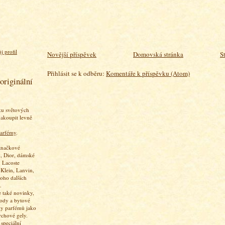
j profil
Novější příspěvek
Domovská stránka
S
Přihlásit se k odběru:
Komentáře k příspěvku (Atom)
originální
ku světových
akoupit levně
arfémy
.
značkové
, Dior, dámské
 Lacoste
 Klein, Lanvin,
oho dalších
.
 také novinky,
vody a bytové
ky parfémů jako
rchové gely.
speciální