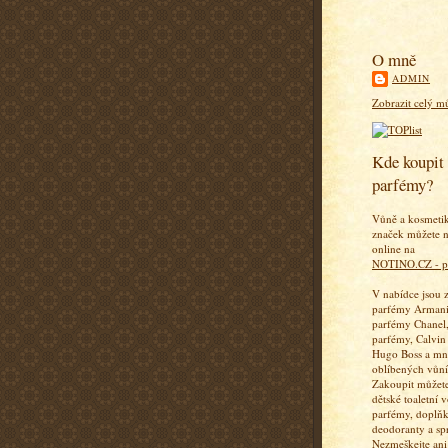
O mně
ADMIN
Zobrazit celý mů
Kde koupit 
parfémy?
Vůně a kosmeti
značek můžete n
online na
NOTINO.CZ - p
V nabídce jsou 
parfémy Armani
parfémy Chanel,
parfémy, Calvin
Hugo Boss a mn
oblíbených vůní
Zakoupit můžete
dětské toaletní 
parfémy, doplň
deodoranty a sp
Nezmeškejte ani 