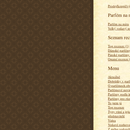
Prodej/koupě/v
Parfém na 
Parfém na míru
Velký voňavý te
Seznam rec
Top recenze (1)
Dámské parfémy
Pánské parfémy
Ostatní recenze 
Menu
Aktuálně
Dobrůtky v par
O parfémech ob
Parfémové novi
Parfémy podle 
Parfémy pro rů
To jsem já
Top recenze
Typy vůní a jej
představitelé
Videa
Voňavé rozhov
Z mého voňavého