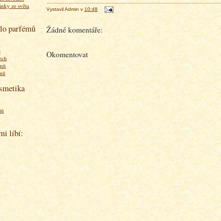
ánky ze světa
Vystavil
Admin
v
10:48
olo parfémů
Žádné komentáře:
ě
Okomentovat
ech
émů
émů
osmetika
tů
mi líbí: