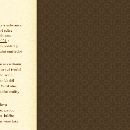
íci a milovnice
né edice
át nese
2021
a
ní pohled je
inální umělecké
mi nevšedními
ve své tvorbě
ho světa.
tních děl
 Vertikálně
idění reality
slova
u, grepu,
u, bílého
ní vůně také