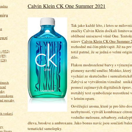
Calvin Klein CK One Summer 2021
ýměna
míru
Tak jako každé léto, i letos se milovn
st
značky Calvin Klein dočkali limitova
oblíbené unisexové vůně One. Tentokr
enzí
název
Calvin Klein CK One Summer 
rozhodně má čím překvapit. Již na prv
 (952)
totiž patrné, že se jedná o velmi orig
 (89)
dílo.
(124)
Flakon modrozelené barvy s výrazný
písmeny navrhl umělec Mishko, který 
vychází ze skutečného i surrealistické
Zabývá se vytvářením vizuálně uniká
fémech
pomocí zajímavých digitálních úprav.
ecně
nky
roztáhlý text symbolizuje rozostřené v
horoskopu
v letním oparu.
zné povahy
Osvěžující aroma, které je pro léto do
nezbytností, vytváří kombinace citron
ich voňaví
vodního melounu, rebarbory, eukalypt
dřeva, broskve a ambroxanu. Jako bonus navíc jsou součástí bale
ory
tematické samolepky.
 života...