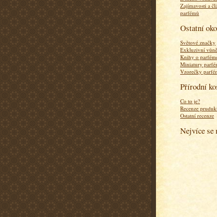
Zajímavosti a čl
parfémů
Ostatní ok
Světové značky
Exkluzivní vůn
Knihy o parfém
Miniatury parf
Vzorečky parf
Přírodní k
Co to je?
Recenze pruduk
Ostatní recenze
Nejvíce se 