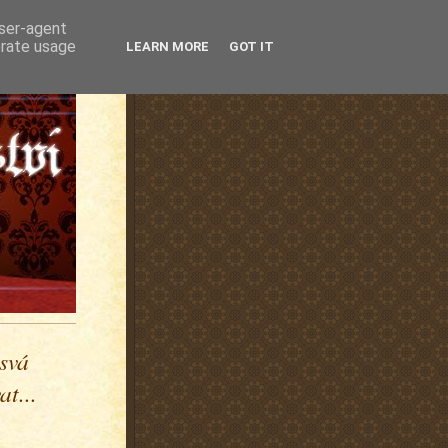
user-agent
erate usage
LEARN MORE
GOT IT
 svá
t...