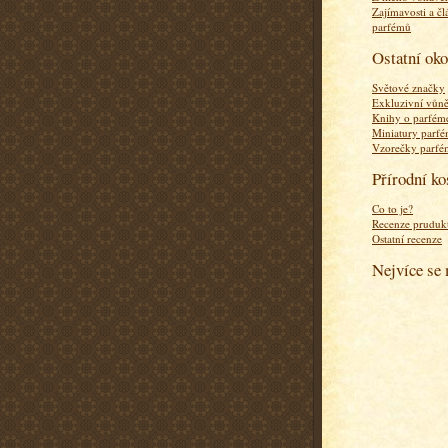
Zajímavosti a čl
parfémů
Ostatní ok
Světové značky
Exkluzivní vůn
Knihy o parfém
Miniatury parf
Vzorečky parf
Přírodní k
Co to je?
Recenze pruduk
Ostatní recenze
Nejvíce se 