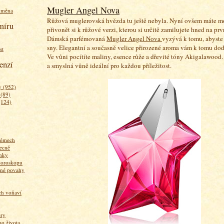
Mugler Angel Nova
ýměna
Růžová muglerovská hvězda tu ještě nebyla. Nyní ovšem máte m
míru
přivonět si k růžové verzi, kterou si určitě zamilujete hned na prv
Dámská parfémovaná
Mugler Angel Nova
vyzývá k tomu, abyste 
sny. Elegantní a současně velice přirozené aroma vám k tomu dod
st
Ve vůni pocítíte maliny, esence růže a dřevité tóny Akigalawood.
enzí
a smyslná vůně ideální pro každou příležitost.
 (952)
 (89)
(124)
fémech
ecně
nky
horoskopu
zné povahy
ich voňaví
ory
 života...