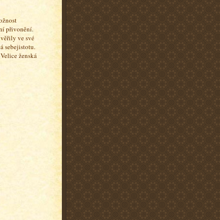
ožnost
ní přivonění.
věřily ve své
á sebejistotu.
 Velice ženská