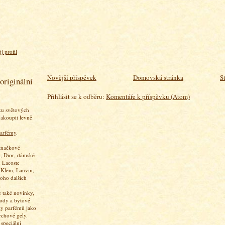
j profil
Novější příspěvek
Domovská stránka
S
originální
Přihlásit se k odběru:
Komentáře k příspěvku (Atom)
ku světových
akoupit levně
arfémy
.
značkové
, Dior, dámské
 Lacoste
 Klein, Lanvin,
oho dalších
.
 také novinky,
vody a bytové
ky parfémů jako
rchové gely.
speciální