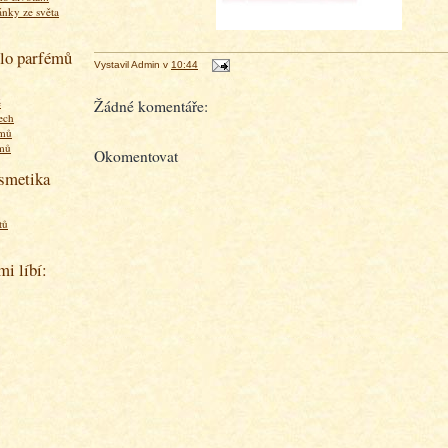
ánky ze světa
olo parfémů
Vystavil
Admin
v
10:44
ě
Žádné komentáře:
ech
émů
émů
Okomentovat
osmetika
tů
mi líbí: