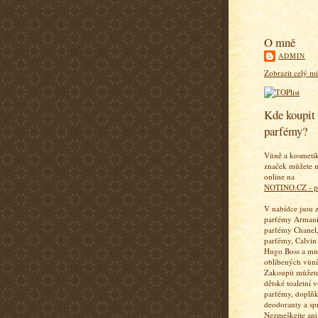
O mně
ADMIN
Zobrazit celý mů
Kde koupit 
parfémy?
Vůně a kosmeti
značek můžete n
online na
NOTINO.CZ - p
V nabídce jsou 
parfémy Armani
parfémy Chanel,
parfémy, Calvin
Hugo Boss a mn
oblíbených vůní
Zakoupit můžete
dětské toaletní 
parfémy, doplň
deodoranty a sp
Nezmeškejte ani 