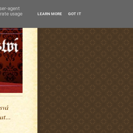
user-agent
erate usage
LEARN MORE
GOT IT
 svá
t...