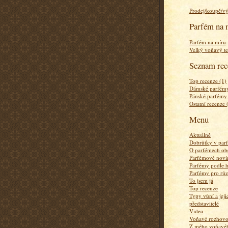
Prodej/koupě/v
Parfém na 
Parfém na míru
Velký voňavý te
Seznam rec
Top recenze (1)
Dámské parfémy
Pánské parfémy
Ostatní recenze 
Menu
Aktuálně
Dobrůtky v par
O parfémech ob
Parfémové novi
Parfémy podle 
Parfémy pro rů
To jsem já
Top recenze
Typy vůní a jej
představitelé
Videa
Voňavé rozhov
Z mého voňavého