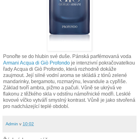
Ponořte se do hlubin své duše. Pánská parfémovaná voda
Armani Acqua di Giò Profondo
je intenzivní pokračovatelkou
řady Acqua di Giò Profondo, která rozhodně dokáže
zaujmout. Její silné vodní aroma se skládá z tónů zelené
mandarinky, bergamotu, rozmarýnu, levandule a cypřiše.
Základ tvoří ambra, pižmo a pačuli. Vůně se ukrývá ve
flakonu z těžkého skla v odstínu námořnické modři. Lesklé
kovové víčko vytváří smyslný kontrast. Vůně je jako stvořená
pro nadcházející teplé období.
Admin
v
10:02