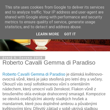
This site uses cookies from Google to deliver its services
and to analyze traffic. Your IP address and user-agent are
shared with Google along with performance and security
metrics to ensure quality of service, generate usage
statistics, and to detect and address abuse.
LEARN MORE
GOT IT
úterý 5. června 2018
Roberto Cavalli Gemma di Paradiso
Roberto Cavalli Gemma di Paradiso
je dámská květinovo-
ovocná vůně, která je jako stvořená pro letní dny a večery.
Okouzlí vás svojí sofistikovanou vůní s orientálním
nádechem, který umocní vaši ženskost. Flakon vůně z
broušeného skla evokuje drahocenný smaragd. Kompozice
se otevírá osvěžujícími akordy sladkých hrušek a
mandarinek, které jsou doplněné ambrou a půvabnými
květinovými tóny. Dřevitý základ v sobě ukrývá sladkou