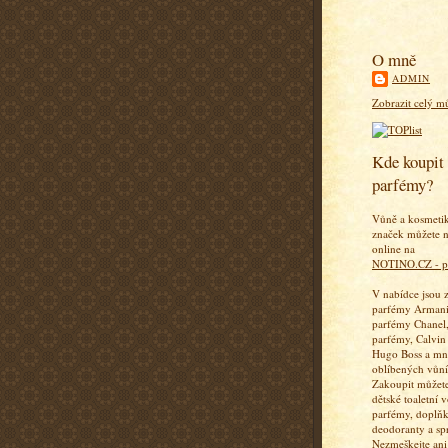
O mně
ADMIN
Zobrazit celý mů
Kde koupit 
parfémy?
Vůně a kosmeti
značek můžete n
online na
NOTINO.CZ - p
V nabídce jsou 
parfémy Armani
parfémy Chanel,
parfémy, Calvin
Hugo Boss a mn
oblíbených vůní
Zakoupit můžete
dětské toaletní 
parfémy, doplň
deodoranty a sp
Nezmeškejte ani 