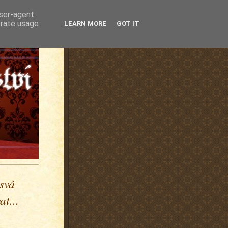
user-agent
erate usage
LEARN MORE
GOT IT
 svá
t...