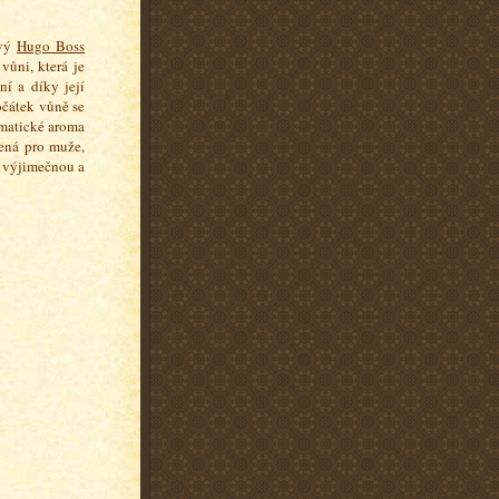
ový
Hugo Boss
vůni, která je
í a díky její
Počátek vůně se
smatické aroma
řená pro muže,
o výjimečnou a