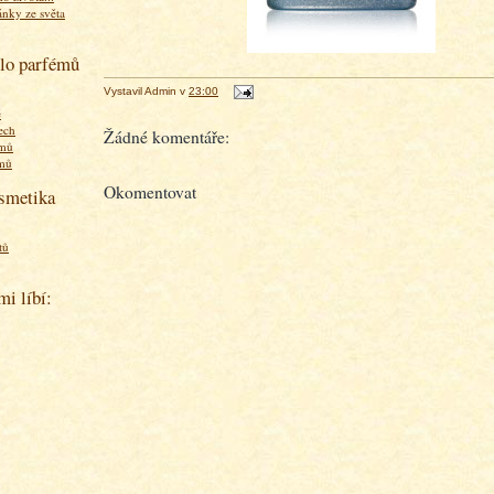
ánky ze světa
olo parfémů
Vystavil
Admin
v
23:00
ě
ech
Žádné komentáře:
émů
émů
Okomentovat
osmetika
tů
mi líbí: