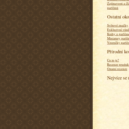
Zajímavosti a čl
parfémů
Ostatní ok
Světové značky
Exkluzivní vůn
Knihy o parfém
Miniatury parf
Vzorečky parf
Přírodní k
Co to je?
Recenze pruduk
Ostatní recenze
Nejvíce se 