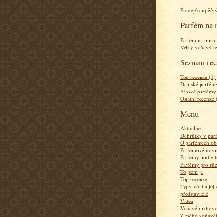
Prodej/koupě/v
Parfém na 
Parfém na míru
Velký voňavý te
Seznam rec
Top recenze (1)
Dámské parfémy
Pánské parfémy
Ostatní recenze 
Menu
Aktuálně
Dobrůtky v par
O parfémech ob
Parfémové novi
Parfémy podle 
Parfémy pro rů
To jsem já
Top recenze
Typy vůní a jej
představitelé
Videa
Voňavé rozhov
Z mého voňavého