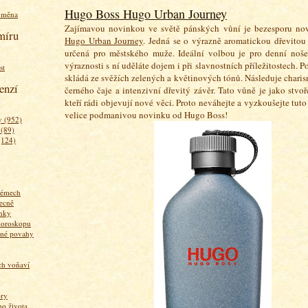
Hugo Boss Hugo Urban Journey
ýměna
Zajímavou novinkou ve světě pánských vůní je bezesporu n
míru
Hugo Urban Journey
. Jedná se o výrazně aromatickou dřevitou 
určená pro městského muže. Ideální volbou je pro denní nošen
výraznosti s ní uděláte dojem i při slavnostních příležitostech. 
st
skládá ze svěžích zelených a květinových tónů. Následuje chari
enzí
černého čaje a intenzivní dřevitý závěr. Tato vůně je jako stvo
kteří rádi objevují nové věci. Proto neváhejte a vyzkoušejte tut
velice podmanivou novinku od Hugo Boss!
 (952)
 (89)
(124)
fémech
ecně
nky
horoskopu
zné povahy
ich voňaví
ory
 života...