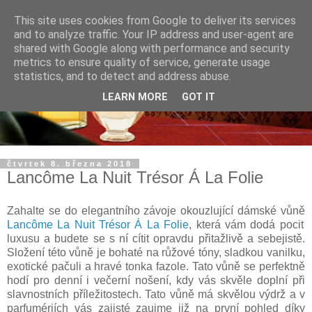
This site uses cookies from Google to deliver its services
and to analyze traffic. Your IP address and user-agent are
shared with Google along with performance and security
metrics to ensure quality of service, generate usage
statistics, and to detect and address abuse.
LEARN MORE
GOT IT
čtvrtek 8. března 2018
Lancôme La Nuit Trésor Á La Folie
Zahalte se do elegantního závoje okouzlující dámské vůně
Lancôme La Nuit Trésor Á La Folie
, která vám dodá pocit
luxusu a budete se s ní cítit opravdu přitažlivě a sebejistě.
Složení této vůně je bohaté na růžové tóny, sladkou vanilku,
exotické pačuli a hravé tonka fazole. Tato vůně se perfektně
hodí pro denní i večerní nošení, kdy vás skvěle doplní při
slavnostních příležitostech. Tato vůně má skvělou výdrž a v
parfumériích vás zajisté zaujme již na první pohled díky