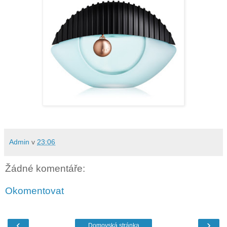
Admin
v
23:06
Žádné komentáře:
Okomentovat
‹
›
Domovská stránka