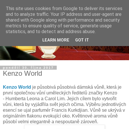
This site uses cookies from Google to deliver its services
and to analyze traffic. Your IP address and user-agent are
shared with Google along with performance and security
metrics to ensure quality of service, generate usage
statistics, and to detect and address abuse.
LEARN MORE
GOT IT
pondělí 30. října 2017
Kenzo World
Kenzo World
je působivá působivá dámská vůně, která je
první společnou vůní uměleckých ředitelů značky Kenzo
- Humberta Leona a Carol Lim. Jejich cílem bylo vytvořit
vůni, která by vyjádřila svět jejich očima. Výběru jednotlivých
esencí se ujal parfumér Francis Kurkdjian. Vůně se ukrývá v
originálním flakonu evokující oko. Květinové aroma vůně
působí velmi elegantně a nespoutaně zároveň.