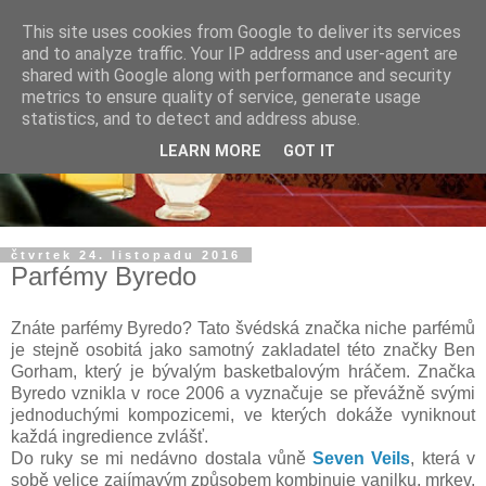
This site uses cookies from Google to deliver its services
and to analyze traffic. Your IP address and user-agent are
shared with Google along with performance and security
metrics to ensure quality of service, generate usage
statistics, and to detect and address abuse.
LEARN MORE
GOT IT
čtvrtek 24. listopadu 2016
Parfémy Byredo
Znáte parfémy Byredo? Tato švédská značka niche parfémů
je stejně osobitá jako samotný zakladatel této značky Ben
Gorham, který je bývalým basketbalovým hráčem. Značka
Byredo vznikla v roce 2006 a vyznačuje se převážně svými
jednoduchými kompozicemi, ve kterých dokáže vyniknout
každá ingredience zvlášť.
Do ruky se mi nedávno dostala vůně
Seven Veils
, která v
sobě velice zajímavým způsobem kombinuje vanilku, mrkev,