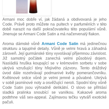
Armani moc dobře ví, jak žádaná a obdivovaná je jeho
Code. Právě proto můžete na pultech v parfumériích v této
době narazit na další pokračovatelku této populární vůně.
Jmenuje se
Armani Code Satin a má načervenalý flakon.
Aroma dámské vůně
Armani Code Satin
má jedinečnou
strukturu a tajuplné detaily. Vůně je velmi hravá a záhadná
zároveň. Její gurmánské tóny vyvolávají příjemnou závislost.
Již samotný počátek zanechá velmi působivý dojem.
Nasládlá hruška koupající se v krémovém sorbetu v sobe
ukrývá vzrušující tóny hřejivého zázvoru. Tento dráždivý
úvod dále rozehrávají podmanivé květy pomerančovníku.
Květinové srdce vůně je velmi jemné a půvabné. Ukrývá
v sobě jasmínové noty a osvěžující neroli. Spodní tóny vůně
Code Satin jsou výhradně delikátní. O slovo se přihlásí
sladká pralinka snoubící se vanilkou. Kakaové aroma
podtrhne váš sex-appeal. Zajímavou tečku vytváří exotické
pačuli.