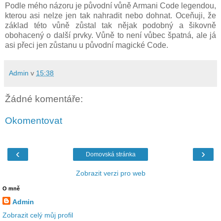
Podle mého názoru je původní vůně Armani Code legendou,
kterou asi nelze jen tak nahradit nebo dohnat. Oceňuji, že
základ této vůně zůstal tak nějak podobný a šikovně
obohacený o další prvky. Vůně to není vůbec špatná, ale já
asi přeci jen zůstanu u původní magické Code.
Admin
v
15:38
Žádné komentáře:
Okomentovat
‹
›
Domovská stránka
Zobrazit verzi pro web
O mně
Admin
Zobrazit celý můj profil