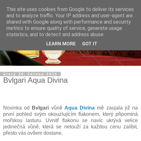
This site uses cookies from Google to deliver its services
and to analyze traffic. Your IP address and user-agent are
shared with Google along with performance and security
metrics to ensure quality of service, generate usage
statistics, and to detect and address abuse.
LEARN MORE
GOT IT
úterý 30. června 2015
Bvlgari Aqua Divina
Novinka od
Bvlgari
vůně
Aqua Divina
mě zaujala již na
první pohled svým okouzlujícím flakonem, který připomíná
mořskou lasturu. Uvnitř flakonu se navíc ukrývá velice
jedinečná vůně, která se netouží za každou cenu zalíbit,
přesto vás ovšem dostane.