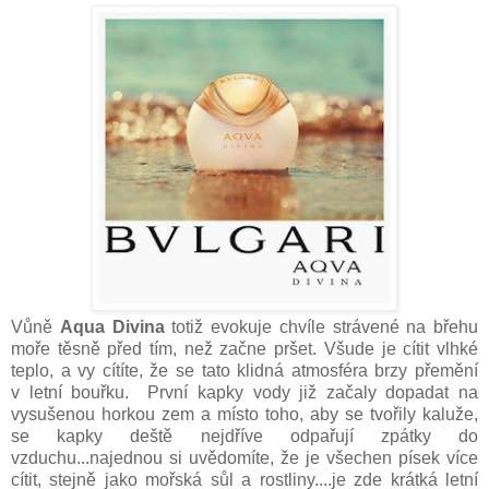
Vůně
Aqua Divina
totiž evokuje chvíle strávené na břehu
moře těsně před tím, než začne pršet. Všude je cítit vlhké
teplo, a vy cítíte, že se tato klidná atmosféra brzy přemění
v letní bouřku.
První kapky vody již začaly dopadat na
vysušenou horkou zem a místo toho, aby se tvořily kaluže,
se kapky deště nejdříve odpařují zpátky do
vzduchu...najednou si uvědomíte, že je všechen písek více
cítit, stejně jako mořská sůl a rostliny....je zde krátká letní