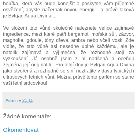
bouřka, která vás bude konejšit a poskytne vám příjemné
osvěžení, abyste načerpali novou energii.....a právě taková
je Bvlgari Aqua Divina....
Ve složení této vůně skutečně naleznete velice zajímavé
ingredience, mezi které patří bergamot, mořská sůl, zázvor,
magnolie, gdoule, tóny dřeva, ambra nebo včelí vosk. Zde
vidíte, že tato vůně asi nesedne úplně každému, ale je
natolik zajímavá a výjimečná, že rozhodně stojí za
vyzkoušení. Já osobně jsem z ní nadšená a oceňuji
zejména její originalitu. Pro letní dny je Bvlgari Aqua Divina
jako stvořená a rozhodně se s ní neztratíte v davu typických
citrusových letních vůní. Možná právě tento parfém se stane
vaší letní srdcovkou!
Admin
v
21:11
Žádné komentáře:
Okomentovat