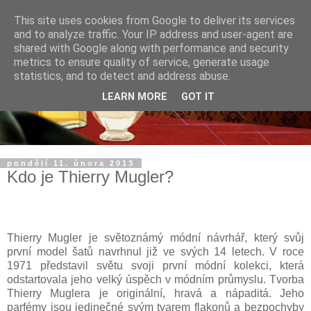
This site uses cookies from Google to deliver its services
and to analyze traffic. Your IP address and user-agent are
shared with Google along with performance and security
metrics to ensure quality of service, generate usage
statistics, and to detect and address abuse.
LEARN MORE
GOT IT
pondělí 11. února 2013
Kdo je Thierry Mugler?
Thierry Mugler je světoznámý módní návrhář, který svůj
první model šatů navrhnul již ve svých 14 letech. V roce
1971 představil světu svoji první módní kolekci, která
odstartovala jeho velký úspěch v módním průmyslu. Tvorba
Thierry Muglera je originální, hravá a nápaditá. Jeho
parfémy jsou jedinečné svým tvarem flakonů a bezpochyby