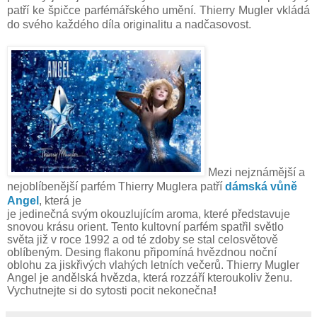
patří ke špičce parfémářského umění. Thierry Mugler vkládá
do svého každého díla originalitu a nadčasovost.
Mezi nejznámější a
nejoblíbenější parfém Thierry Muglera patří
dámská vůně
Angel
, která je
je jedinečná svým okouzlujícím aroma, které představuje
snovou krásu orient. Tento kultovní parfém spatřil světlo
světa již v roce 1992 a od té zdoby se stal celosvětově
oblíbeným.
Desing flakonu připomíná hvězdnou noční
oblohu za jiskřivých vlahých letních večerů. Thierry Mugler
Angel je andělská hvězda, která rozzáří kteroukoliv ženu.
Vychutnejte si do sytosti pocit nekonečna
!