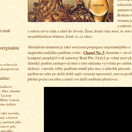
nárocích
jantarov
Roberto 
women je
a radosti
j profil
s sebou nový elán a chuť do života. Žena, která vůni nosí, se stáv
nezadržitelnou šelmou, která ví, co chce.
Aktuálním tématem je také současná propagace nejznámějšího a
originální
Chanel No. 5
nejprodávanějšího parfému světa -
, kterému v nové
kampani propůjčil tvář samotný Brad Pitt. I když je velmi nezvyk
dámský parfém zastupoval muž a tato reklama vyvolala po celé
ku světových
diskuzí, vzrostly tržby parfému téměř přes noc o několik procent
akoupit levně
parfém na sebe po delší době opět výrazně upozornil, znovu posíl
arfémy
.
přední pozici na trhu a našel své další nadšené příznivce.
značkové
, Dior, dámské
 Lacoste
 Klein, Lanvin,
oho dalších
.
 také novinky,
vody a bytové
ky parfémů jako
rchové gely.
speciální