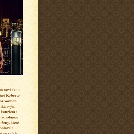
ou novinkou
Roberto
vůně
for women
,
niká svým
 kouzlem a
 zosobňuje
 ženy, které
dohlavé a
é ve svých