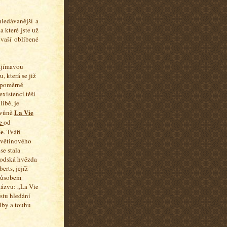
ledávanější a
 které jste už
 vaší oblíbené
ajímavou
, která se již
 poměrně
existenci těší
libě, je
La Vie
 vůně
e
od
e
. Tváří
květinového
se stala
odská hvězda
erts, jejíž
způsobem
názvu: „La Vie
estu hledání
lby a touhu