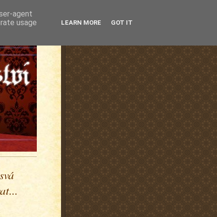
user-agent
erate usage
LEARN MORE
GOT IT
 svá
t...