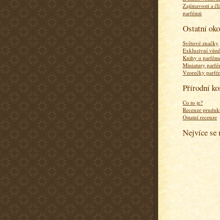
Zajímavosti a čl
parfémů
Ostatní ok
Světové značky
Exkluzivní vůn
Knihy o parfém
Miniatury parf
Vzorečky parf
Přírodní k
Co to je?
Recenze pruduk
Ostatní recenze
Nejvíce se 