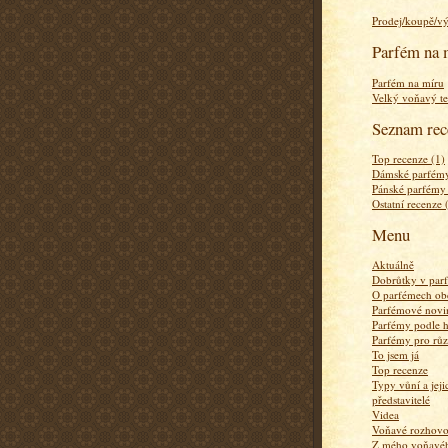
Prodej/koupě/v
Parfém na 
Parfém na míru
Velký voňavý te
Seznam rec
Top recenze (1)
Dámské parfémy
Pánské parfémy
Ostatní recenze 
Menu
Aktuálně
Dobrůtky v par
O parfémech ob
Parfémové novi
Parfémy podle 
Parfémy pro rů
To jsem já
Top recenze
Typy vůní a jej
představitelé
Videa
Voňavé rozhov
Z mého voňavého