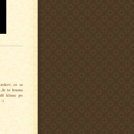
kuskov, co sa
.Je to krasna
il klinec po
 :)