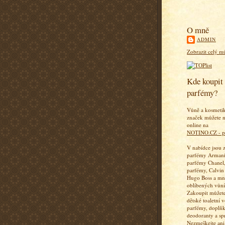
O mně
ADMIN
Zobrazit celý mů
Kde koupit 
parfémy?
Vůně a kosmeti
značek můžete n
online na
NOTINO.CZ - p
V nabídce jsou 
parfémy Armani
parfémy Chanel,
parfémy, Calvin
Hugo Boss a mn
oblíbených vůní
Zakoupit můžete
dětské toaletní 
parfémy, doplň
deodoranty a sp
Nezmeškejte ani 