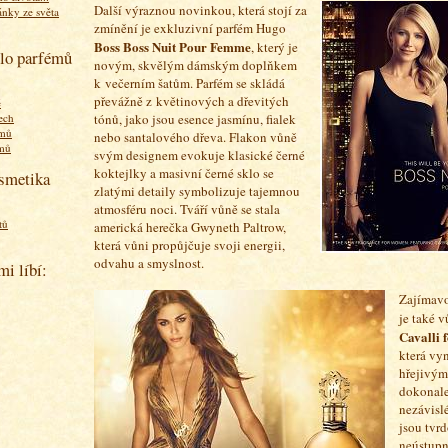
Další výraznou novinkou, která stojí za
ánky ze světa
zmínění je exkluzivní parfém
Hugo
Boss Boss Nuit Pour Femme
, který je
olo parfémů
novým, skvělým dámským doplňkem
k večerním šatům. Parfém se skládá
převážně z květinových a dřevitých
ě
tónů, jako jsou esence jasmínu, fialek
ech
émů
nebo santalového dřeva. Flakon vůně
émů
svým designem evokuje klasické černé
koktejlky a masivní černé sklo se
osmetika
zlatými detaily symbolizuje tajemnou
atmosféru noci. Tváří vůně se stala
tů
americká herečka Gwyneth Paltrow,
která vůni propůjčuje svoji energii,
odvahu a smyslnost.
mi líbí:
Zajímav
je také 
Cavalli 
která vy
hřejivým
dokonale
nezávislé
jsou tvr
neústupn