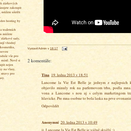
ch dárkových
ánujete zakoupit
 můžete ušetřit
.
 toaletních
pu můžete
í dárkové sady,
hují vhodný
 kosmetiku,
Vystavil
Admin
v
18:17
asovou
oduše vše pro
2 komentáře:
 místě. Nově si
upit nejen
ny na vlasy,
 stravy pro
Tina
19. ledna 2013 v 18:51
asy.
Lancome la Vie Est Belle je jednym z najlepsich 
objavilo minuly rok na parfemovom trhu, podla mna..
vona a Lancome s nou aj s celym marketingom traf
hlavicke. Pre mna osobne to bola laska na prve ovonanie
Odpovědět
Anonymní
20. ledna 2013 v 10:49
jj, Lancome la Vie Est Belle je vážně skvělý :)