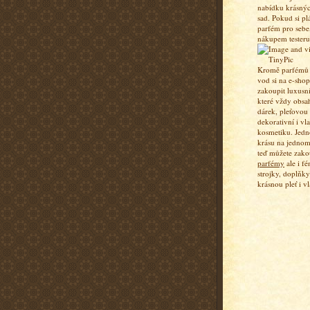
nabídku krásný
sad. Pokud si pl
parfém pro sebe,
nákupem testeru
Kromě parfémů a
vod si na e-sho
zakoupit luxusn
které vždy obsa
dárek, pleťovou
dekorativní i vl
kosmetiku. Jedn
krásu na jednom
teď můžete zako
parfémy
ale i fé
strojky, doplňky
krásnou pleť i vl