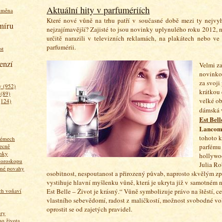
Aktuální hity v parfumériích
ýměna
Které nové vůně na trhu patří v současné době mezi ty nejvyh
míru
nejzajímavější? Zajisté to jsou novinky uplynulého roku 2012, na
určitě narazili v televizních reklamách, na plakátech nebo ve
parfumérii.
st
enzí
Velmi z
novinkou
za svoji
 (952)
krátkou 
 (89)
velké ob
(124)
dámská
Est Bell
Lancom
tohoto 
fémech
ecně
parfému 
nky
hollywo
horoskopu
Julia Rob
zné povahy
osobitnost, nespoutanost a přirozený půvab, naprosto skvělým 
vystihuje hlavní myšlenku vůně, která je ukryta již v samotném 
ich voňaví
Est Belle – Život je krásný.“ Vůně symbolizuje právo na štěstí, c
vlastního sebevědomí, radost z maličkostí, možnost svobodné vo
oprostit se od zajetých pravidel.
ory
 života...