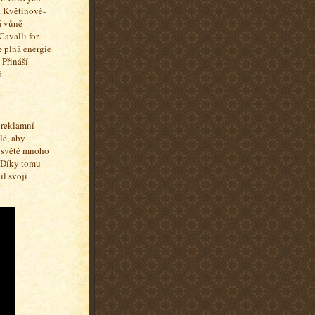
. Květinově-
á vůně
Cavalli for
 plná energie
. Přináší
á
 reklamní
lé, aby
m světě mnoho
. Díky tomu
il svoji