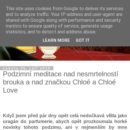
This site uses cookies from Google to deliver its services
and to analyze traffic. Your IP address and user-agent are
shared with Google along with performance and security
metrics to ensure quality of service, generate usage
statistics, and to detect and address abuse.
LEARN MORE
GOT IT
sobota 25. září 2010
Podzimní meditace nad nesmrtelností
brouka a nad značkou Chloé a Chloé
Love
Když jsem před pár dny opět celá nedočkavá vlítla jako
uragán do parfumerie, abych opět prozkoumala horké
novinky tohoto podzimu, ani v nejmenším by mne