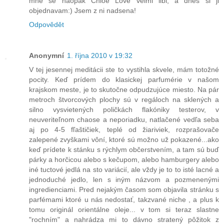
mně se naopak Chloe Love velmi libi, a dnes si ji
objednavam:) Jsem z ni nadsena!
Odpovědět
Anonymní
1. října 2010 v 19:32
V tej jesennej meditácii ste to vystihla skvele, mám totožné
pocity. Keď prídem do klasickej parfumérie v našom
krajskom meste, je to skutočne odpudzujúce miesto. Na pár
metroch štvorcových plochy sú v regáloch na sklených a
silno vysvietených poličkách flakóniky testerov, v
neuveriteľnom chaose a neporiadku, natlačené vedľa seba
aj po 4-5 fľaštičiek, teplé od žiariviek, rozprašovače
zalepené zvyškami vôní, ktoré sú možno už pokazené...ako
keď prídete k stánku s rýchlym občerstvením, a tam sú buď
párky a horčicou alebo s kečupom, alebo hamburgery alebo
iné tuctové jedlá na sto variácií, ale vždy je to to isté lacné a
jednoduché jedlo, len s iným názvom a pozmenenými
ingredienciami. Pred nejakým časom som objavila stránku s
parfémami ktoré u nás nedostať, takzvané niche , a plus k
tomu originál orientálne oleje... v tom si teraz slastne
"rochním" a nahrádza mi to dávno stratený pôžitok z