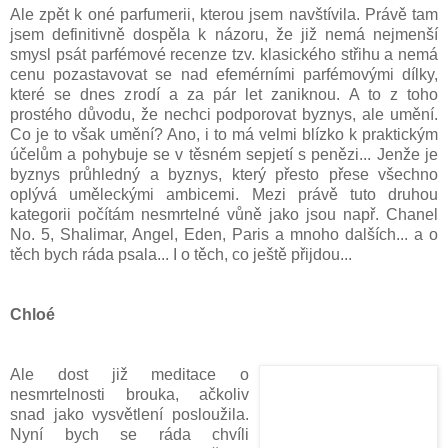
Ale zpět k oné parfumerii, kterou jsem navštívila. Právě tam
jsem definitivně dospěla k názoru, že již nemá nejmenší
smysl psát parfémové recenze tzv. klasického střihu a nemá
cenu pozastavovat se nad efemérními parfémovými dílky,
které se dnes zrodí a za pár let zaniknou. A to z toho
prostého důvodu, že nechci podporovat byznys, ale umění.
Co je to však umění? Ano, i to má velmi blízko k praktickým
účelům a pohybuje se v těsném sepjetí s penězi... Jenže je
byznys průhledný a byznys, který přesto přese všechno
oplývá uměleckými ambicemi. Mezi právě tuto druhou
kategorii počítám nesmrtelné vůně jako jsou např. Chanel
No. 5, Shalimar, Angel, Eden, Paris a mnoho dalších... a o
těch bych ráda psala... I o těch, co ještě přijdou...
Chloé
Ale dost již meditace o
nesmrtelnosti brouka, ačkoliv
snad jako vysvětlení posloužila.
Nyní bych se ráda chvíli