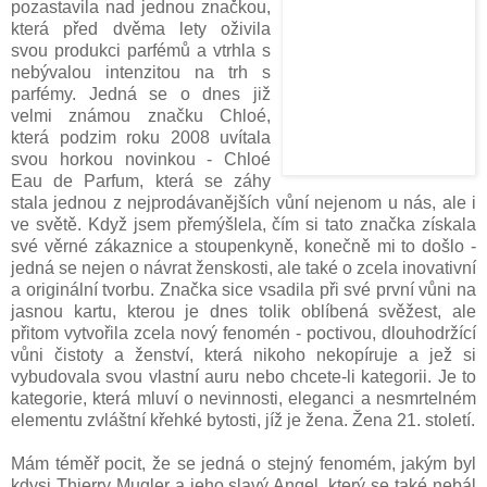
pozastavila nad jednou značkou,
která před dvěma lety oživila
svou produkci parfémů a vtrhla s
nebývalou intenzitou na trh s
parfémy. Jedná se o dnes již
velmi známou značku Chloé,
která podzim roku 2008 uvítala
svou horkou novinkou - Chloé
Eau de Parfum, která se záhy
stala jednou z nejprodávanějších vůní nejenom u nás, ale i
ve světě. Když jsem přemýšlela, čím si tato značka získala
své věrné zákaznice a stoupenkyně, konečně mi to došlo -
jedná se nejen o návrat ženskosti, ale také o zcela inovativní
a originální tvorbu. Značka sice vsadila při své první vůni na
jasnou kartu, kterou je dnes tolik oblíbená svěžest, ale
přitom vytvořila zcela nový fenomén - poctivou, dlouhodržící
vůni čistoty a ženství, která nikoho nekopíruje a jež si
vybudovala svou vlastní auru nebo chcete-li kategorii. Je to
kategorie, která mluví o nevinnosti, eleganci a nesmrtelném
elementu zvláštní křehké bytosti, jíž je žena. Žena 21. století.
Mám téměř pocit, že se jedná o stejný fenomém, jakým byl
kdysi Thierry Mugler a jeho slavý Angel, který se také nebál