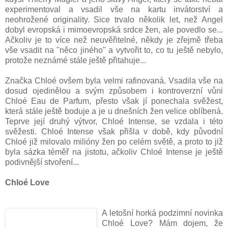
experimentoval a vsadil vše na kartu invátorství a
neohrožené originality. Sice trvalo několik let, než Angel
dobyl evropská i mimoevropská srdce žen, ale povedlo se...
Ačkoliv je to více než neuvěřitelné, někdy je zřejmě třeba
vše vsadit na "něco jiného" a vytvořit to, co tu ještě nebylo,
protože neznámé stále ještě přitahuje...
Značka Chloé ovšem byla velmi rafinovaná. Vsadila vše na
dosud ojedinělou a svým způsobem i kontroverzní vůni
Chloé Eau de Parfum, přesto však jí ponechala svěžest,
která stále ještě boduje a je u dnešních žen velice oblíbená.
Teprve její druhý výtvor, Chloé Intense, se vzdala i této
svěžesti. Chloé Intense však přišla v době, kdy původní
Chloé již milovalo milióny žen po celém světě, a proto to již
byla sázka téměř na jistotu, ačkoliv Chloé Intense je ještě
podivnější stvoření...
Chloé Love
A letošní horká podzimní novinka
Chloé Love? Mám dojem, že