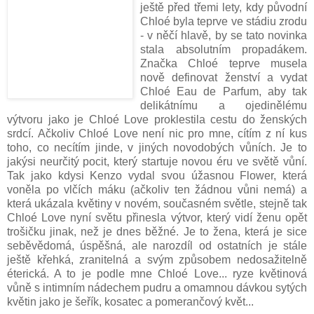
ještě před třemi lety, kdy původní
Chloé byla teprve ve stádiu zrodu
- v něčí hlavě, by se tato novinka
stala absolutním propadákem.
Značka Chloé teprve musela
nově definovat ženství a vydat
Chloé Eau de Parfum, aby tak
delikátnímu a ojedinělému
výtvoru jako je Chloé Love proklestila cestu do ženských
srdcí. Ačkoliv Chloé Love není nic pro mne, cítím z ní kus
toho, co necítím jinde, v jiných novodobých vůních. Je to
jakýsi neurčitý pocit, který startuje novou éru ve světě vůní.
Tak jako kdysi Kenzo vydal svou úžasnou Flower, která
voněla po vlčích máku (ačkoliv ten žádnou vůni nemá) a
která ukázala květiny v novém, současném světle, stejně tak
Chloé Love nyní světu přinesla výtvor, který vidí ženu opět
trošičku jinak, než je dnes běžné. Je to žena, která je sice
seběvědomá, úspěšná, ale narozdíl od ostatních je stále
ještě křehká, zranitelná a svým způsobem nedosažitelně
éterická. A to je podle mne Chloé Love... ryze květinová
vůně s intimním nádechem pudru a omamnou dávkou sytých
květin jako je šeřík, kosatec a pomerančový květ...