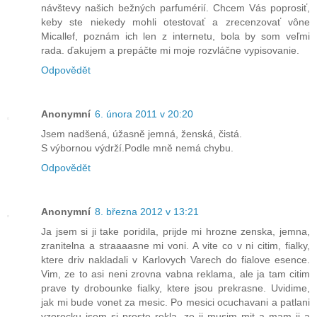
návštevy našich bežných parfumérií. Chcem Vás poprosiť,
keby ste niekedy mohli otestovať a zrecenzovať vône
Micallef, poznám ich len z internetu, bola by som veľmi
rada. ďakujem a prepáčte mi moje rozvláčne vypisovanie.
Odpovědět
Anonymní
6. února 2011 v 20:20
Jsem nadšená, úžasně jemná, ženská, čistá.
S výbornou výdrží.Podle mně nemá chybu.
Odpovědět
Anonymní
8. března 2012 v 13:21
Ja jsem si ji take poridila, prijde mi hrozne zenska, jemna,
zranitelna a straaaasne mi voni. A vite co v ni citim, fialky,
ktere driv nakladali v Karlovych Varech do fialove esence.
Vim, ze to asi neni zrovna vabna reklama, ale ja tam citim
prave ty drobounke fialky, ktere jsou prekrasne. Uvidime,
jak mi bude vonet za mesic. Po mesici ocuchavani a patlani
vzorecku jsem si proste rekla, ze ji musim mit a mam ji a