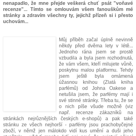
nenapadlo, že mne přejde veškerá chuť psát "voňavé
recenze"... Tímto se omlouvám všem fanouškům mé
stránky a zdravím všechny ty, jejichž přízeň si i přesto
uchovám...
Můj příběh začal úplně nevinně
někdy před dvěma lety v létě...
Jednoho rána jsem se prostě
vzbudila a byla jsem rozhodnutá,
že vám všem, kteří
milujete vůně,
poskytnu malou platformu. Tehdy
jsem ještě byla omámená
úžasnou knihou (Zlatá kniha
parfémů) od Johna Oakese a
netušila jsem, že parfémy mají i
své stinné stránky. Třeba tu, že se
o nich píše všude možně (viz
např. recenze zákazníků na
stránkách nejrůznějších českých e-shopů)
a pak také
stránku ze všech nejhorší - parfémy jsou prachobyčejné
zboží, v němž jen málokdo vidí kus umění a duši jeho