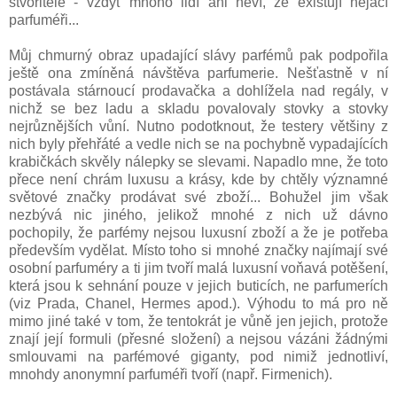
stvořitele - vždyť mnoho lidí ani neví, že existují nějací
parfuméři...
Můj chmurný obraz upadající slávy parfémů pak podpořila
ještě ona zmíněná návštěva parfumerie. Nešťastně v ní
postávala stárnoucí prodavačka a dohlížela nad regály, v
nichž se bez ladu a skladu povalovaly stovky a stovky
nejrůznějších vůní. Nutno podotknout, že testery většiny z
nich byly přehřáté a vedle nich se na pochybně vypadajících
krabičkách skvěly nálepky se slevami. Napadlo mne, že toto
přece není chrám luxusu a krásy, kde by chtěly významné
světové značky prodávat své zboží... Bohužel jim však
nezbývá nic jiného, jelikož mnohé z nich už dávno
pochopily, že parfémy nejsou luxusní zboží a že je potřeba
především vydělat. Místo toho si mnohé značky najímají své
osobní parfuméry a ti jim tvoří malá luxusní voňavá potěšení,
která jsou k sehnání pouze v jejich buticích, ne parfumerích
(viz Prada, Chanel, Hermes apod.). Výhodu to má pro ně
mimo jiné také v tom, že tentokrát je vůně jen jejich, protože
znají její formuli (přesné složení) a nejsou vázáni žádnými
smlouvami na parfémové giganty, pod nimiž jednotliví,
mnohdy anonymní parfuméři tvoří (např. Firmenich).