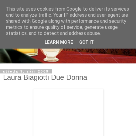
This site uses cookies from Google to deliver its services
and to analyze traffic. Your IP address and user-agent are
shared with Google along with performance and security
metrics to ensure quality of service, generate usage
statistics, and to detect and address abuse.
LEARN MORE
GOT IT
středa 9. září 2009
Laura Biagiotti Due Donna