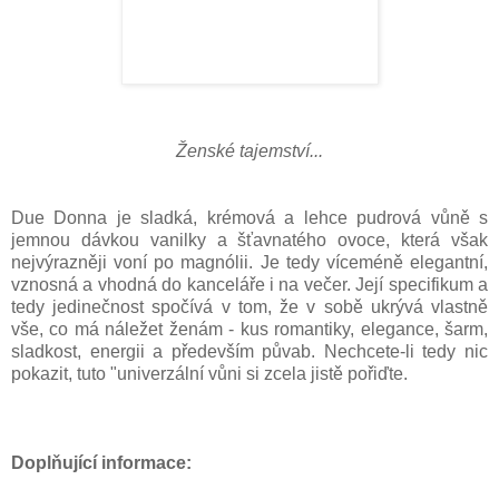
Ženské tajemství...
Due Donna je sladká, krémová a lehce pudrová vůně s
jemnou dávkou vanilky a šťavnatého ovoce, která však
nejvýrazněji voní po magnólii. Je tedy víceméně elegantní,
vznosná a vhodná do kanceláře i na večer.
Její specifikum a
tedy jedinečnost spočívá v tom, že v sobě ukrývá vlastně
vše, co má náležet ženám - kus romantiky, elegance, šarm,
sladkost, energii a především půvab. Nechcete-li tedy nic
pokazit, tuto "univerzální vůni si zcela jistě pořiďte.
Doplňující
informace: