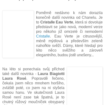
Poměrně nedávno k nám dorazila
konečně další novinka od Chanelu. Je
to
Cristalle Eau Verte
, která si dovoluje
představit se jako nová, moderní verze
pro někoho již omrzelé či nemoderní
Cristalle
. Eau Verte je citrusovější,
méně mýdlová a především zeleně
nahořkle svěží. Dámy, které hledají pro
léto něco svěžího a zároveň
elegantního, budou jistě unešeny...
Na léto si ponechala svůj příchod
také další novinka -
Laura Biagiotti
Laura Rosé
. Popravdě řečeno,
čekala jsem něco mnohem horšího,
zvláště poté, co jsem na ni slyšela
samou hanu. Ve skutečnosti Laura
Rosé není zase tak špatná, je to
chutný růžový moučníček obsypaný