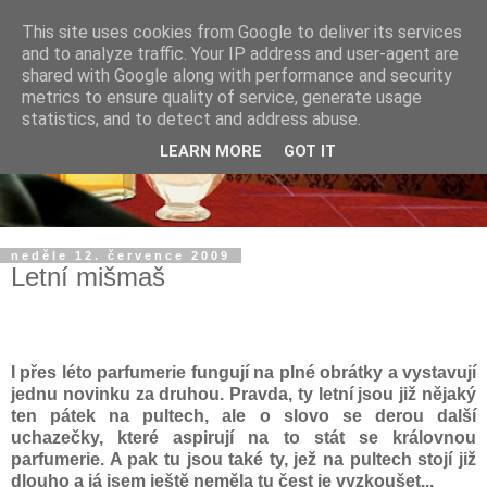
This site uses cookies from Google to deliver its services
and to analyze traffic. Your IP address and user-agent are
shared with Google along with performance and security
metrics to ensure quality of service, generate usage
statistics, and to detect and address abuse.
LEARN MORE
GOT IT
neděle 12. července 2009
Letní mišmaš
I přes léto parfumerie fungují na plné obrátky a vystavují
jednu novinku za druhou. Pravda, ty letní jsou již nějaký
ten pátek na pultech, ale o slovo se derou další
uchazečky
, které aspirují na to stát se královnou
parfumerie.
A pak tu jsou také ty, jež na pultech stojí již
dlouho a já jsem ještě neměla tu čest je vyzkoušet...