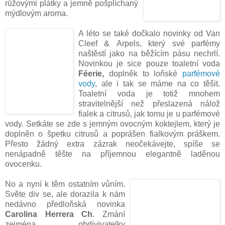
růžovými plátky a jemně pošplíchaný
mýdlovým aroma.
A léto se také dočkalo novinky od Van
Cleef &
Arpels, který své parfémy
naštěstí jako na běžícím pásu nechrlí.
Novinkou je sice pouze toaletní voda
Féerie,
doplněk to loňské
parfémové
vody
, ale i tak se máme na co těšit.
Toaletní voda je totiž mnohem
stravitelnější než přeslazená nálož
fialek a citrusů, jak tomu je u parfémové
vody. Setkáte se zde s jemným ovocným koktejlem, který je
doplněn o špetku citrusů a poprášen fialkovým práškem.
Přesto žádný extra zázrak neočekávejte, spíše se
nenápadně těšte na příjemnou elegantně laděnou
ovocenku.
No a nyní k těm ostatním vůním.
Světe div se, ale dorazila k nám
nedávno předloňská novinka
Carolina Herrera Ch
. Zmání
zejména obdivivatelky