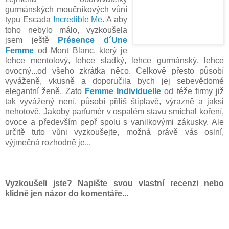
gurmánských moučníkových vůní
typu Escada
Incredible Me
. A aby
toho nebylo málo, vyzkoušela
jsem ještě
Présence d´Une
Femme
od Mont Blanc, který je
lehce mentolový, lehce sladký, lehce gurmánský, lehce
ovocný...od všeho zkrátka něco. Celkově přesto působí
vyváženě, vkusně a doporučila bych jej sebevědomé
elegantní ženě. Zato
Femme Individuelle
od téže firmy již
tak vyvážený není, působí příliš štiplavě, výrazně a jaksi
nehotově. Jakoby parfumér v ospalém stavu smíchal koření,
ovoce a především pepř spolu s vanilkovými zákusky. Ale
určitě tuto vůni vyzkoušejte, možná právě vás oslní,
výjmečná rozhodně je...
Vyzkoušeli jste? Napište svou vlastní recenzi nebo
klidně jen názor do komentáře...