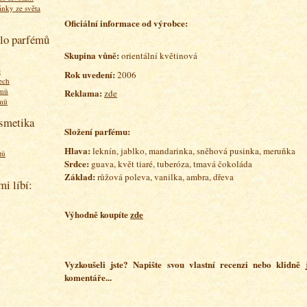
ánky ze světa
O
ficiální informace od výrobce:
olo parfémů
Skupina vůně:
orientální květinová
ě
Rok uvedení:
2006
ech
émů
Reklama:
zde
émů
osmetika
Složení parfému:
Hlava:
leknín, jablko, mandarinka, sněhová pusinka, meruňka
tů
Srdce:
guava, květ tiaré, tuberóza, tmavá čokoláda
Základ:
růžová poleva, vanilka, ambra, dřeva
mi líbí:
Výhodně koupíte
zde
Vyzkoušeli jste? Napište svou vlastní recenzi nebo klidně
komentáře...