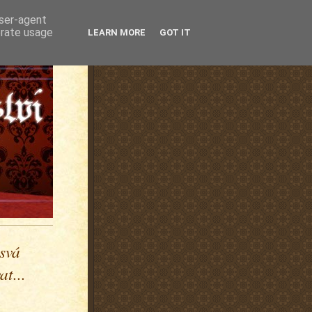
user-agent
erate usage
LEARN MORE
GOT IT
 svá
t...