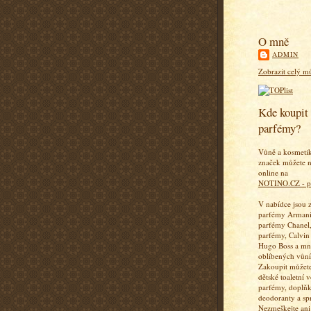
O mně
ADMIN
Zobrazit celý mů
Kde koupit 
parfémy?
Vůně a kosmeti
značek můžete n
online na
NOTINO.CZ - p
V nabídce jsou 
parfémy Armani
parfémy Chanel,
parfémy, Calvin
Hugo Boss a mn
oblíbených vůní
Zakoupit můžete
dětské toaletní 
parfémy, doplň
deodoranty a sp
Nezmeškejte ani 