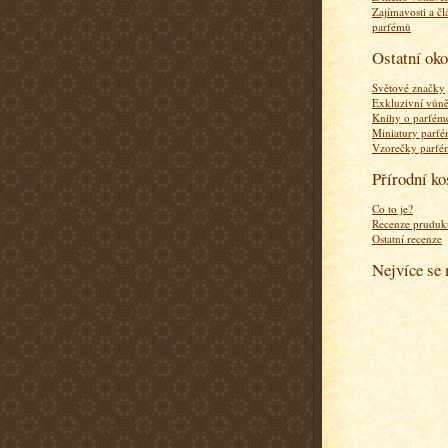
Zajímavosti a čl
parfémů
Ostatní ok
Světové značky
Exkluzivní vůn
Knihy o parfém
Miniatury parf
Vzorečky parf
Přírodní k
Co to je?
Recenze pruduk
Ostatní recenze
Nejvíce se 