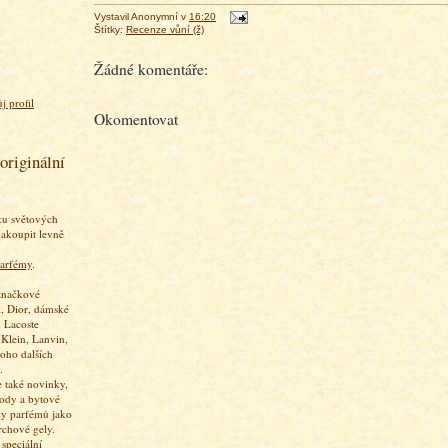
Vystavil
Anonymní
v
16:20
Štítky:
Recenze vůní (ž)
Žádné komentáře:
j profil
Okomentovat
originální
ku světových
akoupit levně
arfémy
.
značkové
, Dior, dámské
 Lacoste
 Klein, Lanvin,
oho dalších
.
 také novinky,
vody a bytové
ky parfémů jako
rchové gely.
speciální