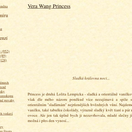
Vera Wang Princess
ýměna
míru
st
enzí
 (952)
 (89)
(124)
Sladká královna noci...
fémech
ecně
nky
Princess je druhá Lolita Lempicka - sladká a orientálně vanilkov
horoskopu
však dle mého názoru poněkud více nezajímavá a spíše se
zné povahy
orientálním "slaďárnám" nejrůznějších hvězdných vůní. Najdem
vanilku, také tabulku čokolády, výrazně sladký květ tiaré a pá
ich voňaví
ovoce. Ale jen tak úplně bych ji nezavrhovala, mladé slečny ji
možná i přes den vynosí...
ory
 života...