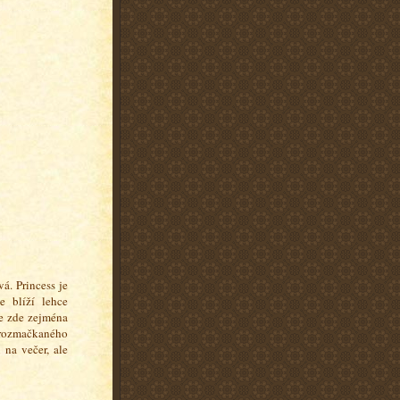
á. Princess je
 blíží lehce
e zde zejména
r rozmačkaného
 na večer, ale