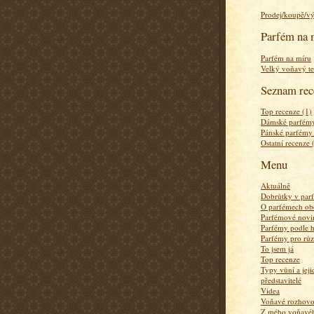
Prodej/koupě/v
Parfém na 
Parfém na míru
Velký voňavý te
Seznam rec
Top recenze (1)
Dámské parfémy
Pánské parfémy
Ostatní recenze 
Menu
Aktuálně
Dobrůtky v par
O parfémech ob
Parfémové novi
Parfémy podle 
Parfémy pro rů
To jsem já
Top recenze
Typy vůní a jej
představitelé
Videa
Voňavé rozhov
Z mého voňavého